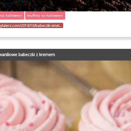
 na halloween
muffiny na halloween
nytalerz.com/2019/10/babeczki-smet…
waniliowe babeczki z kremem