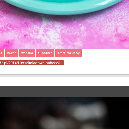
ka
kakao
wanilia
cupcakes
krem maślany
od2.pl/2014/10/czekoladowe-babeczki…