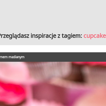
Przeglądasz inspiracje z tagiem:
cupcake
remem maślanym