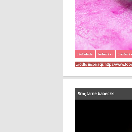
czekolada
babeczki
ciastecz
źródło inspiracji:
https://www.fo
Smętarne babeczki