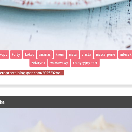
kopt
torty
kokos
ananas
krem
masa
ciasta
mascarpone
mleczk
żelatyna
warstwowy
tradycyjny tort
ietoproste.blogspot.com/2025/02/to…
rka