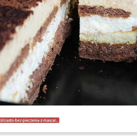
.pl/ciasto-bez-pieczenia-z-mascar…