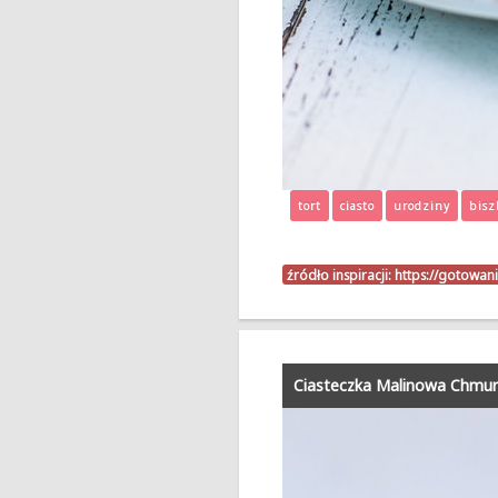
tort
ciasto
urodziny
bisz
źródło inspiracji:
https://gotowan
Ciasteczka Malinowa Chmu