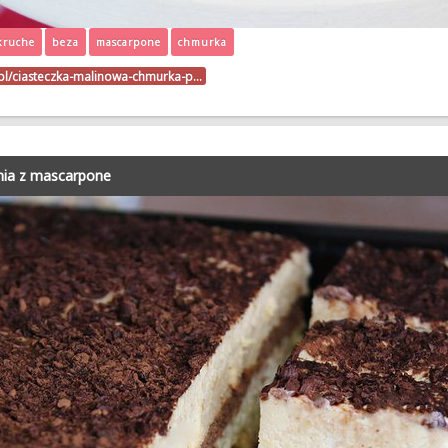
kruche
beza
mascarpone
chmurka
o.pl/ciasteczka-malinowa-chmurka-p…
enia z mascarpone