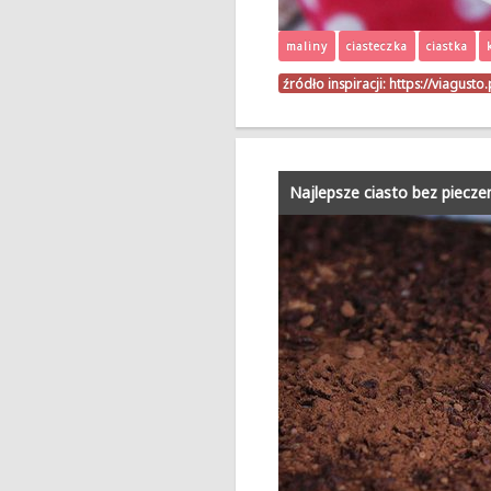
maliny
ciasteczka
ciastka
źródło inspiracji:
https://viagust
Najlepsze ciasto bez piecz