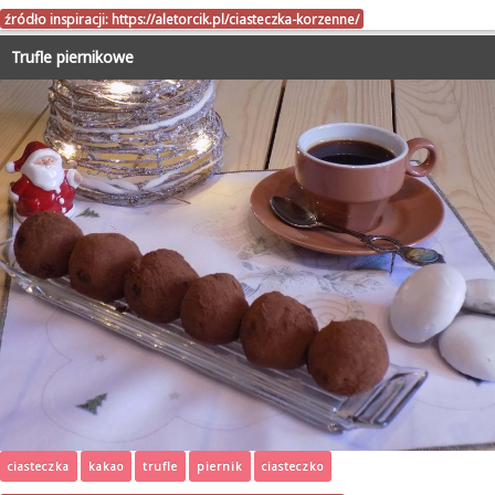
źródło inspiracji:
https://aletorcik.pl/ciasteczka-korzenne/
Trufle piernikowe
ciasteczka
kakao
trufle
piernik
ciasteczko