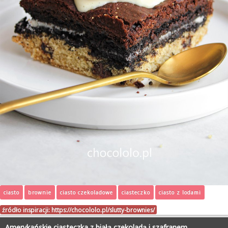
ciasto
brownie
ciasto czekoladowe
ciasteczko
ciasto z lodami
źródło inspiracji:
https://chocololo.pl/slutty-brownies/
Amerykańskie ciasteczka z białą czekoladą i szafranem