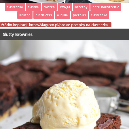
ciasteczka
ciastka
ciastko
święta
orzechy
boże narodzenie
kruche
pierniczki
wigilia
pierniki
ciasteczko
źródło inspiracji:
https://viagusto.pl/proste-przepisy-na-ciasteczka…
Slutty Brownies