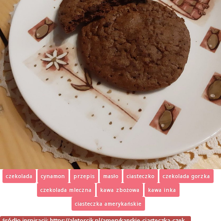
czekolada
cynamon
przepis
masło
ciasteczko
czekolada gorzka
czekolada mleczna
kawa zbożowa
kawa inka
ciasteczka amerykańskie
źródło inspiracji:
https://aletorcik.pl/amerykanskie-ciasteczka-czek…