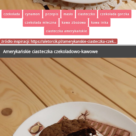
czekolada
cynamon
przepis
masło
ciasteczko
czekolada gorzka
czekolada mleczna
kawa zbożowa
kawa inka
ciasteczka amerykańskie
źródło inspiracji:
https://aletorcik.pl/amerykanskie-ciasteczka-czek…
Amerykańskie ciasteczka czekoladowo-kawowe