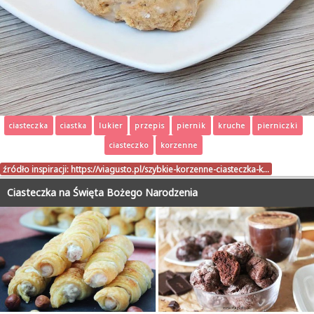
ciasteczka
ciastka
lukier
przepis
piernik
kruche
pierniczki
ciasteczko
korzenne
źródło inspiracji:
https://viagusto.pl/szybkie-korzenne-ciasteczka-k…
Ciasteczka na Święta Bożego Narodzenia