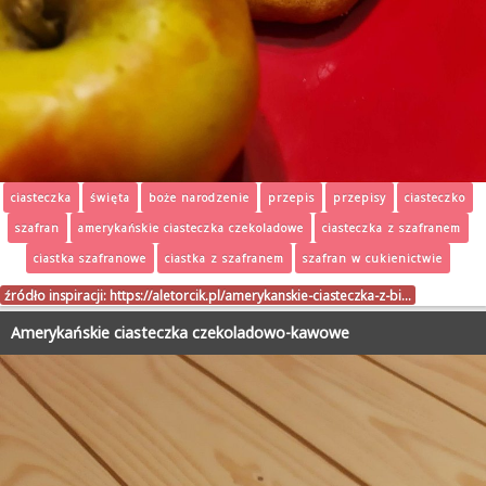
ciasteczka
święta
boże narodzenie
przepis
przepisy
ciasteczko
szafran
amerykańskie ciasteczka czekoladowe
ciasteczka z szafranem
ciastka szafranowe
ciastka z szafranem
szafran w cukienictwie
źródło inspiracji:
https://aletorcik.pl/amerykanskie-ciasteczka-z-bi…
Amerykańskie ciasteczka czekoladowo-kawowe