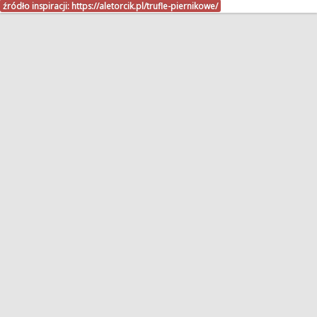
źródło inspiracji:
https://aletorcik.pl/trufle-piernikowe/