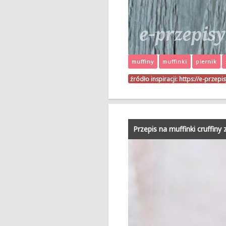
muffiny
muffinki
piernik
źródło inspiracji:
https://e-przepi
Przepis na muffinki cruffin