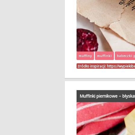
muffiny
muffinki
babeczki 
źródło inspiracji:
https://wypieki
Muffinki piernikowe – błyska