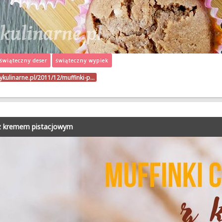
świąteczny deser
świąteczny wypiek
sykulinarne.pl/2011/12/muffinki-p…
y z kremem pistacjowym