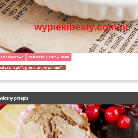
pomarańczowe
babeczki z żurawinami
beaty.com.pl/fit-pomaranczowe-muff…
wiczny przepis