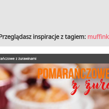
Przeglądasz inspiracje z tagiem:
muffink
arańczowe z żurawinami