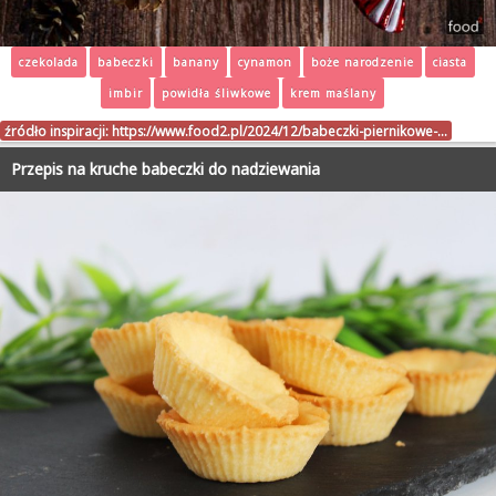
czekolada
babeczki
banany
cynamon
boże narodzenie
ciasta
imbir
powidła śliwkowe
krem maślany
źródło inspiracji:
https://www.food2.pl/2024/12/babeczki-piernikowe-…
Przepis na kruche babeczki do nadziewania