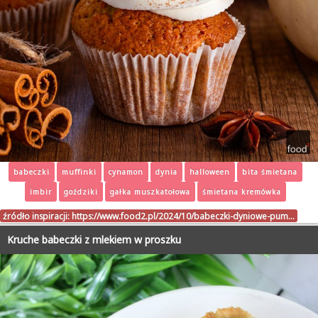
babeczki
muffinki
cynamon
dynia
halloween
bita śmietana
imbir
goździki
gałka muszkatołowa
śmietana kremówka
źródło inspiracji:
https://www.food2.pl/2024/10/babeczki-dyniowe-pum…
Kruche babeczki z mlekiem w proszku