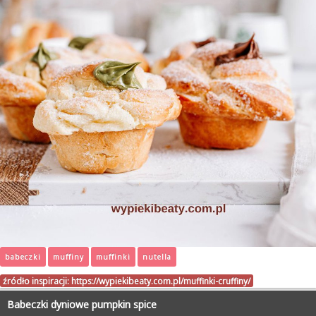
babeczki
muffiny
muffinki
nutella
źródło inspiracji:
https://wypiekibeaty.com.pl/muffinki-cruffiny/
Babeczki dyniowe pumpkin spice