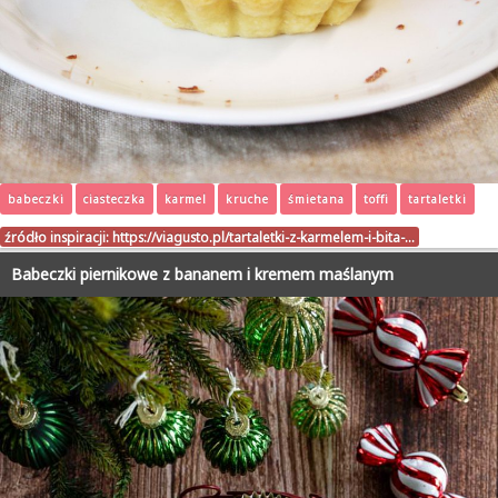
babeczki
ciasteczka
karmel
kruche
śmietana
toffi
tartaletki
źródło inspiracji:
https://viagusto.pl/tartaletki-z-karmelem-i-bita-…
Babeczki piernikowe z bananem i kremem maślanym