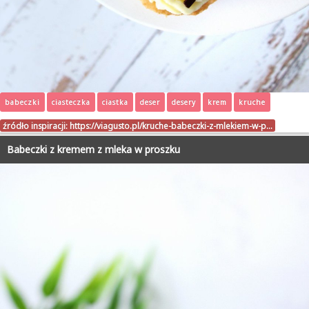
babeczki
ciasteczka
ciastka
deser
desery
krem
kruche
źródło inspiracji:
https://viagusto.pl/kruche-babeczki-z-mlekiem-w-p…
Babeczki z kremem z mleka w proszku