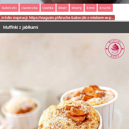
babeczki
ciasteczka
ciastka
deser
desery
krem
kruche
źródło inspiracji:
https://viagusto.pl/kruche-babeczki-z-mlekiem-w-p…
Muffinki z jabłkami