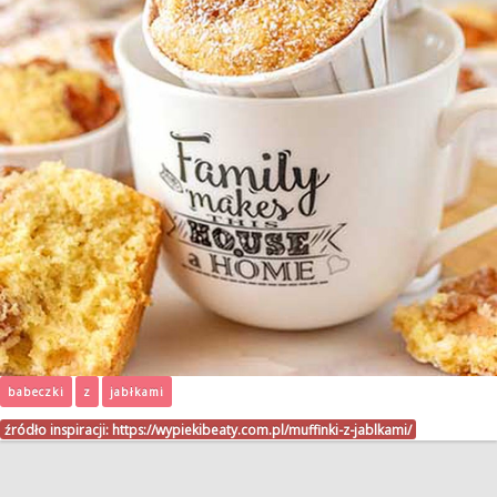
babeczki
z
jabłkami
źródło inspiracji:
https://wypiekibeaty.com.pl/muffinki-z-jablkami/