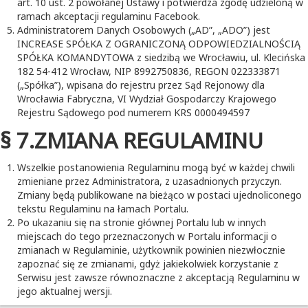
art. 10 ust. 2 powołanej Ustawy i potwierdza zgodę udzieloną w
ramach akceptacji regulaminu Facebook.
Administratorem Danych Osobowych („AD”, „ADO”) jest
INCREASE SPÓŁKA Z OGRANICZONĄ ODPOWIEDZIALNOŚCIĄ
SPÓŁKA KOMANDYTOWA z siedzibą we Wrocławiu, ul. Klecińska
182 54-412 Wrocław, NIP 8992750836, REGON 022333871
(„Spółka”), wpisana do rejestru przez Sąd Rejonowy dla
Wrocławia Fabryczna, VI Wydział Gospodarczy Krajowego
Rejestru Sądowego pod numerem KRS 0000494597
§ 7.ZMIANA REGULAMINU
Wszelkie postanowienia Regulaminu mogą być w każdej chwili
zmieniane przez Administratora, z uzasadnionych przyczyn.
Zmiany będą publikowane na bieżąco w postaci ujednoliconego
tekstu Regulaminu na łamach Portalu.
Po ukazaniu się na stronie głównej Portalu lub w innych
miejscach do tego przeznaczonych w Portalu informacji o
zmianach w Regulaminie, użytkownik powinien niezwłocznie
zapoznać się ze zmianami, gdyż jakiekolwiek korzystanie z
Serwisu jest zawsze równoznaczne z akceptacją Regulaminu w
jego aktualnej wersji.