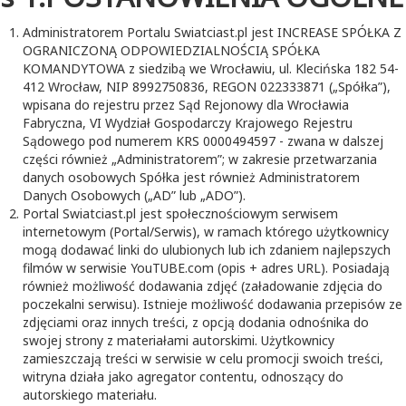
Administratorem Portalu Swiatciast.pl jest INCREASE SPÓŁKA Z
OGRANICZONĄ ODPOWIEDZIALNOŚCIĄ SPÓŁKA
KOMANDYTOWA z siedzibą we Wrocławiu, ul. Klecińska 182 54-
412 Wrocław, NIP 8992750836, REGON 022333871 („Spółka”),
wpisana do rejestru przez Sąd Rejonowy dla Wrocławia
Fabryczna, VI Wydział Gospodarczy Krajowego Rejestru
Sądowego pod numerem KRS 0000494597 - zwana w dalszej
części również „Administratorem”; w zakresie przetwarzania
danych osobowych Spółka jest również Administratorem
Danych Osobowych („AD” lub „ADO”).
Portal Swiatciast.pl jest społecznościowym serwisem
internetowym (Portal/Serwis), w ramach którego użytkownicy
mogą dodawać linki do ulubionych lub ich zdaniem najlepszych
filmów w serwisie YouTUBE.com (opis + adres URL). Posiadają
również możliwość dodawania zdjęć (załadowanie zdjęcia do
poczekalni serwisu). Istnieje możliwość dodawania przepisów ze
zdjęciami oraz innych treści, z opcją dodania odnośnika do
swojej strony z materiałami autorskimi. Użytkownicy
zamieszczają treści w serwisie w celu promocji swoich treści,
witryna działa jako agregator contentu, odnoszący do
autorskiego materiału.