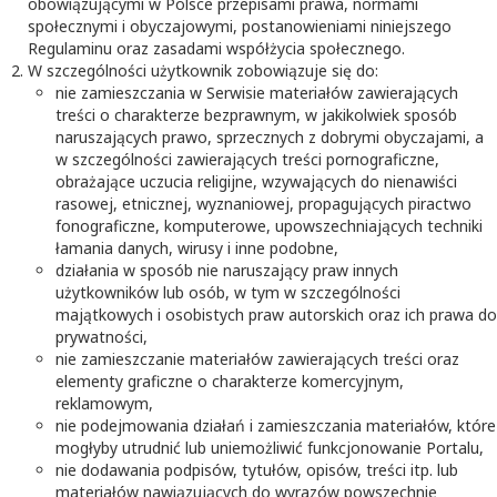
obowiązującymi w Polsce przepisami prawa, normami
społecznymi i obyczajowymi, postanowieniami niniejszego
Regulaminu oraz zasadami współżycia społecznego.
W szczególności użytkownik zobowiązuje się do:
nie zamieszczania w Serwisie materiałów zawierających
treści o charakterze bezprawnym, w jakikolwiek sposób
naruszających prawo, sprzecznych z dobrymi obyczajami, a
w szczególności zawierających treści pornograficzne,
obrażające uczucia religijne, wzywających do nienawiści
rasowej, etnicznej, wyznaniowej, propagujących piractwo
fonograficzne, komputerowe, upowszechniających techniki
łamania danych, wirusy i inne podobne,
działania w sposób nie naruszający praw innych
użytkowników lub osób, w tym w szczególności
majątkowych i osobistych praw autorskich oraz ich prawa do
prywatności,
nie zamieszczanie materiałów zawierających treści oraz
elementy graficzne o charakterze komercyjnym,
reklamowym,
nie podejmowania działań i zamieszczania materiałów, które
mogłyby utrudnić lub uniemożliwić funkcjonowanie Portalu,
nie dodawania podpisów, tytułów, opisów, treści itp. lub
materiałów nawiązujących do wyrazów powszechnie