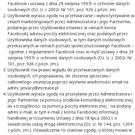
Facebook i ustawą z dnia 29 sierpnia 1997r. o ochronie danych
osobowych (Dz. U. z 2002r. Nr 101, poz. 926 z pózn. zm.
Użytkownik wyraża zgodę na przetwarzanie i wykorzystywanie w
celach marketingowych przez Administratora i jego Partnerów,
podanego przez Użytkownika (również w ramach konta
Facebook) adresu poczty elektronicznej oraz podanych przez
Użytkownika danych osobowych, w tym danych osobowych
przekazanych w ramach portalu społecznościowego Facebook –
zgodnie z regulaminem Facebook oraz w myśl ustawy z dnia 29
sierpnia 1997r. o ochronie danych osobowych (Dz. U. z 2002r. Nr
101, poz. 926 z pózn. zm.).
Użytkownik ma prawo wglądu do przetwarzanych danych
osobowych, ich poprawiania, do złożenia sprzeciwu i
całkowitego usunięcia poprzez wysłanie wiadomości email na
adres: privacy@increase.pl
Użytkownik wyraża zgodę na przesyłanie przez Administratora i
jego Partnerów za pomocą środków komunikacji elektronicznej
(w szczególności za pomocą poczty elektronicznej - na podany
adres e-mail, w tym e-mail z konta Facebook) informacji
handlowej w rozumieniu Ustawy z dnia 18 lipca 2002 r. o
świadczeniu usług drogą elektroniczną (Dz. U. Nr 144, poz. 1204
z późn. zm.). Oświadczenie to stanowi zgodę, o której mowa w