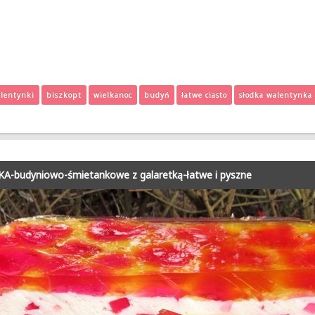
lentynki
biszkopt
wielkanoc
budyń
łatwe ciasto
słodka walentynka
-budyniowo-śmietankowe z galaretką-łatwe i pyszne