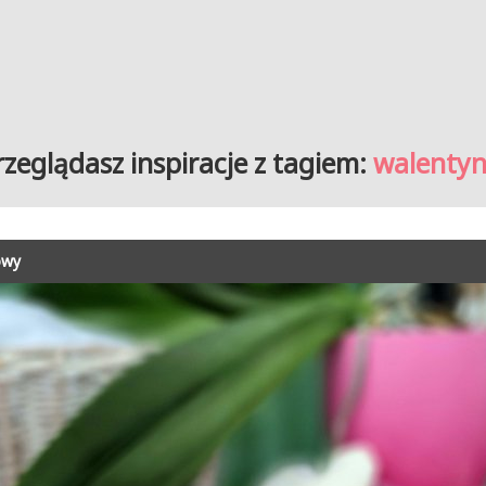
rzeglądasz inspiracje z tagiem:
walentyn
owy