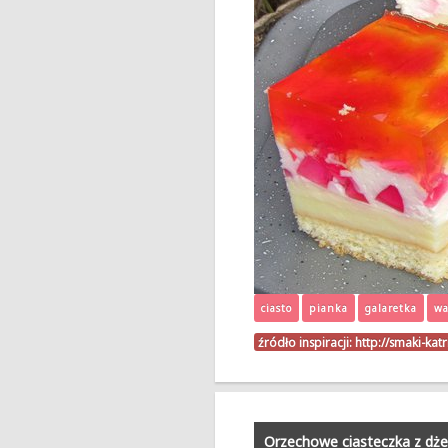
ciasto
pianka
galaretka
wa
źródło inspiracji:
http://smaki-kat
Orzechowe ciasteczka z d