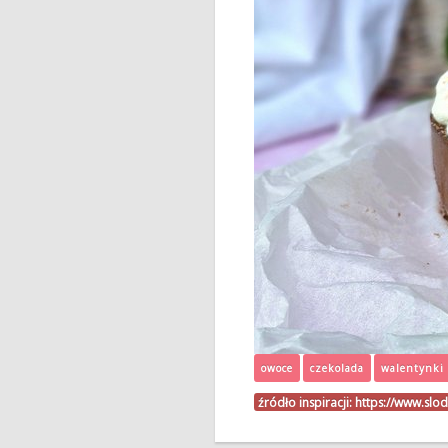
owoce
czekolada
walentynki
źródło inspiracji:
https://www.slo