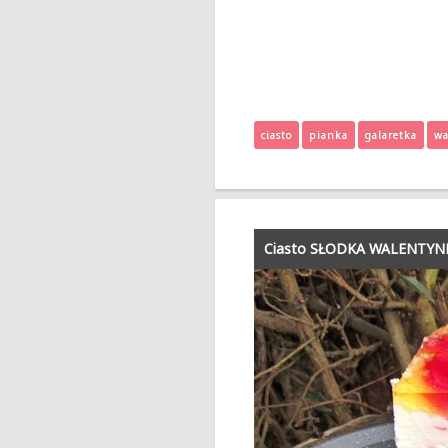
ciasto
pianka
galaretka
wa
Ciasto SŁODKA WALENTYNKA