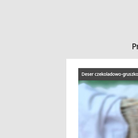
P
Deser czekoladowo-gruszk