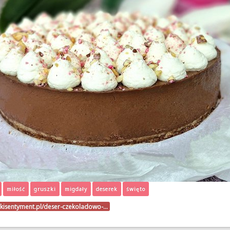
miłość
gruszki
migdały
deserek
święto
dkisentyment.pl/deser-czekoladowo-…