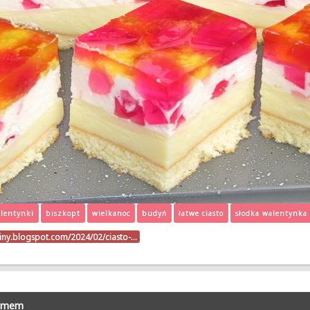
lentynki
biszkopt
wielkanoc
budyń
łatwe ciasto
słodka walentynka
riny.blogspot.com/2024/02/ciasto-…
żemem