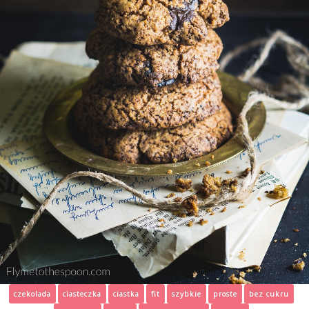
czekolada
ciasteczka
ciastka
fit
szybkie
proste
bez cukru