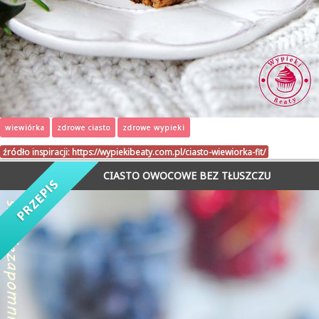
wiewiórka
zdrowe ciasto
zdrowe wypieki
źródło inspiracji:
https://wypiekibeaty.com.pl/ciasto-wiewiorka-fit/
CIASTO OWOCOWE BEZ TŁUSZCZU