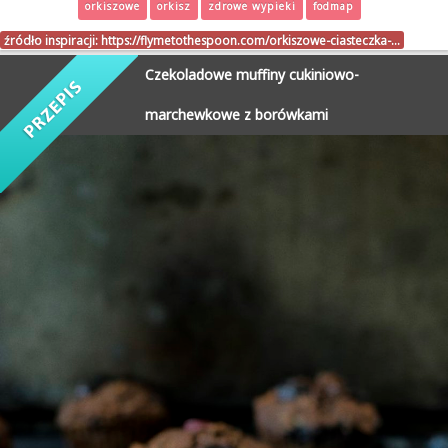
orkiszowe
orkisz
zdrowe wypieki
fodmap
źródło inspiracji:
https://flymetothespoon.com/orkiszowe-ciasteczka-…
Czekoladowe muffiny cukiniowo-
marchewkowe z borówkami