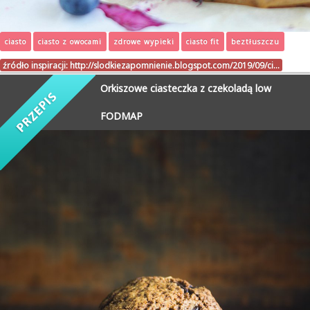
ciasto
ciasto z owocami
zdrowe wypieki
ciasto fit
beztłuszczu
źródło inspiracji:
http://slodkiezapomnienie.blogspot.com/2019/09/ci…
Orkiszowe ciasteczka z czekoladą low
FODMAP