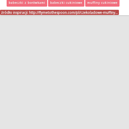
babeczki z borówkami
babeczki cukiniowe
muffiny cukiniowe
źródło inspiracji:
http://flymetothespoon.com/pl/czekoladowe-muffiny…