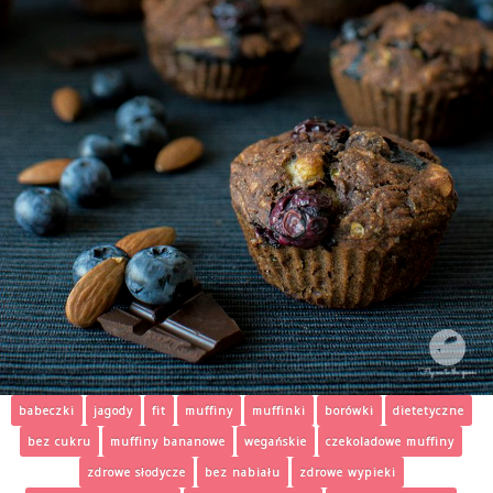
babeczki
jagody
fit
muffiny
muffinki
borówki
dietetyczne
bez cukru
muffiny bananowe
wegańskie
czekoladowe muffiny
zdrowe słodycze
bez nabiału
zdrowe wypieki