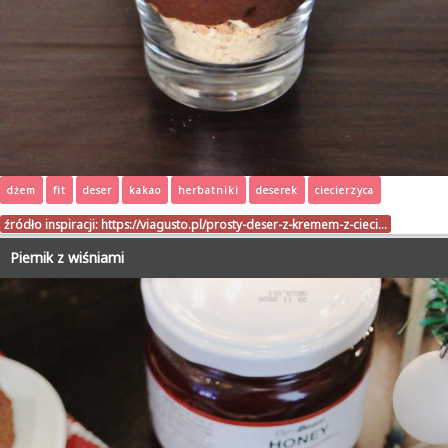
dżem
fit
deser
kakao
herbatniki
deserek
ciecierzyca
źródło inspiracji:
https://viagusto.pl/prosty-deser-z-kremem-z-cieci…
Piernik z wiśniami