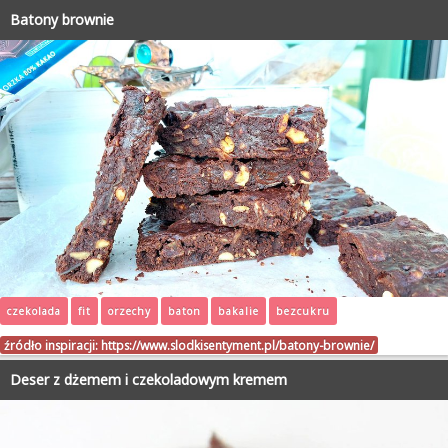
Batony brownie
czekolada
fit
orzechy
baton
bakalie
bezcukru
źródło inspiracji:
https://www.slodkisentyment.pl/batony-brownie/
Deser z dżemem i czekoladowym kremem