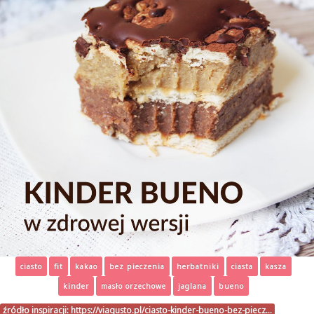
ciasto
fit
kakao
bez pieczenia
herbatniki
ciasta
kasza
kinder
masło orzechowe
jaglana
bueno
źródło inspiracji:
https://viagusto.pl/ciasto-kinder-bueno-bez-piecz…