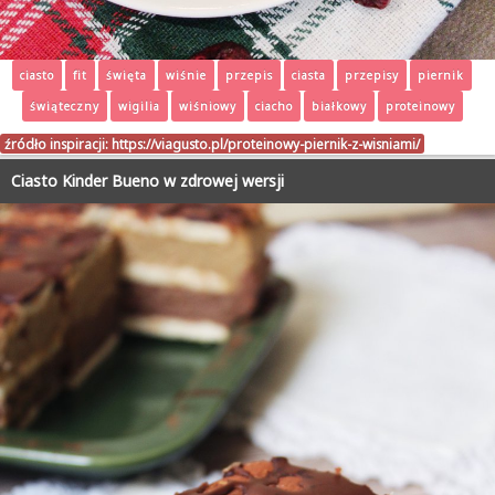
ciasto
fit
święta
wiśnie
przepis
ciasta
przepisy
piernik
świąteczny
wigilia
wiśniowy
ciacho
białkowy
proteinowy
źródło inspiracji:
https://viagusto.pl/proteinowy-piernik-z-wisniami/
Ciasto Kinder Bueno w zdrowej wersji