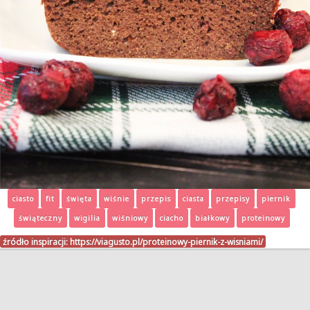
ciasto
fit
święta
wiśnie
przepis
ciasta
przepisy
piernik
świąteczny
wigilia
wiśniowy
ciacho
białkowy
proteinowy
źródło inspiracji:
https://viagusto.pl/proteinowy-piernik-z-wisniami/