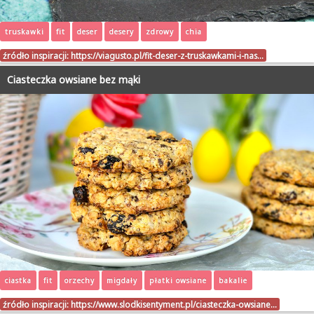
truskawki
fit
deser
desery
zdrowy
chia
źródło inspiracji:
https://viagusto.pl/fit-deser-z-truskawkami-i-nas…
Ciasteczka owsiane bez mąki
ciastka
fit
orzechy
migdały
płatki owsiane
bakalie
źródło inspiracji:
https://www.slodkisentyment.pl/ciasteczka-owsiane…