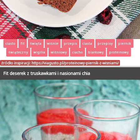
ciasto
fit
święta
wiśnie
przepis
ciasta
przepisy
piernik
świąteczny
wigilia
wiśniowy
ciacho
białkowy
proteinowy
źródło inspiracji:
https://viagusto.pl/proteinowy-piernik-z-wisniami/
Fit deserek z truskawkami i nasionami chia