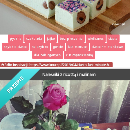
pyszne
czekolada
jajko
bez pieczenia
wielkanoc
ciasta
szybkie ciasto
na szybko
goście
last minute
ciasto śmietankowe
dla zabieganych
z niespodzianką
źródło inspiracji:
https://www.knurr.pl/2019/04/ciasto-last-minute.h…
Naleśniki z ricottą i malinami