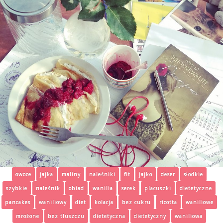
owoce
jajka
maliny
naleśniki
fit
jajko
deser
słodkie
szybkie
naleśnik
obiad
wanilia
serek
placuszki
dietetyczne
pancakes
waniliowy
diet
kolacja
bez cukru
ricotta
waniliowe
mrożone
bez tłuszczu
dietetyczna
dietetyczny
waniliowa