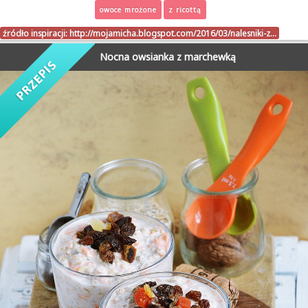
owoce mrożone
z ricottą
źródło inspiracji:
http://mojamicha.blogspot.com/2016/03/nalesniki-z…
Nocna owsianka z marchewką