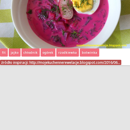
fit
jajko
chłodnik
ogórek
rzodkiewka
botwinka
źródło inspiracji:
http://mojekuchennerewelacje.blogspot.com/2016/06…