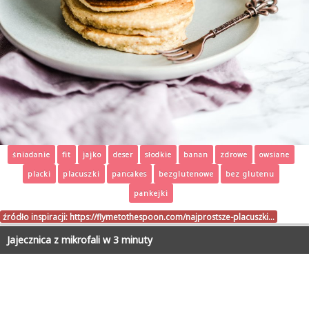
śniadanie
fit
jajko
deser
słodkie
banan
zdrowe
owsiane
placki
placuszki
pancakes
bezglutenowe
bez glutenu
pankejki
źródło inspiracji:
https://flymetothespoon.com/najprostsze-placuszki…
Jajecznica z mikrofali w 3 minuty