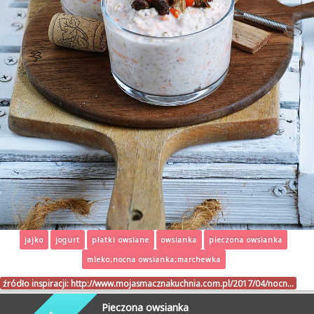
jajko
jogurt
płatki owsiane
owsianka
pieczona owsianka
mleko;nocna owsianka;marchewka
źródło inspiracji:
http://www.mojasmacznakuchnia.com.pl/2017/04/nocn…
Pieczona owsianka