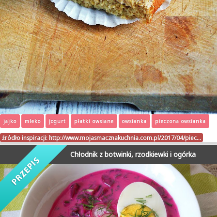
jajko
mleko
jogurt
płatki owsiane
owsianka
pieczona owsianka
źródło inspiracji:
http://www.mojasmacznakuchnia.com.pl/2017/04/piec…
Chłodnik z botwinki, rzodkiewki i ogórka