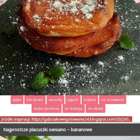
jajko
dla dzieci
racuchy
jogurt
szybko
na śniadanie
mąka pszenna
na kolację
na obiad
źródło inspiracji:
https://gabciakowegotowanie24.blogspot.com/2023/0…
Najprostsze placuszki owsiano – bananowe