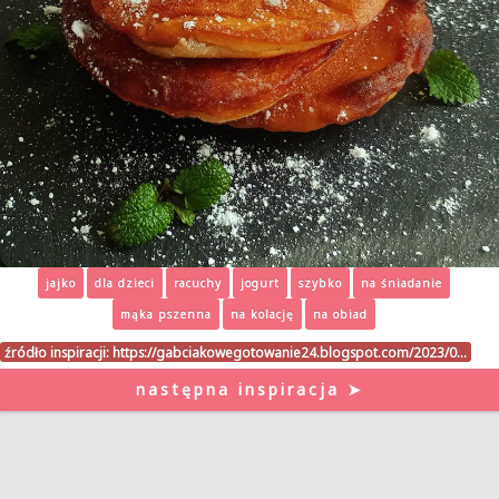
jajko
dla dzieci
racuchy
jogurt
szybko
na śniadanie
mąka pszenna
na kolację
na obiad
źródło inspiracji:
https://gabciakowegotowanie24.blogspot.com/2023/0…
następna inspiracja ➤