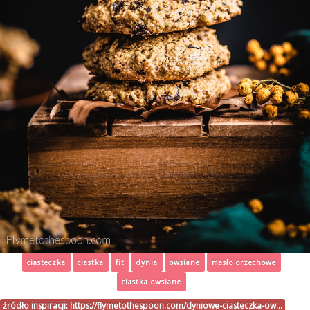
ciasteczka
ciastka
fit
dynia
owsiane
masło orzechowe
ciastka owsiane
źródło inspiracji:
https://flymetothespoon.com/dyniowe-ciasteczka-ow…