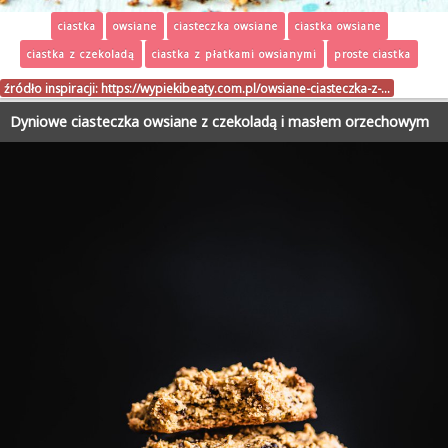
ciastka
owsiane
ciasteczka owsiane
ciastka owsiane
ciastka z czekoladą
ciastka z płatkami owsianymi
proste ciastka
źródło inspiracji:
https://wypiekibeaty.com.pl/owsiane-ciasteczka-z-…
Dyniowe ciasteczka owsiane z czekoladą i masłem orzechowym