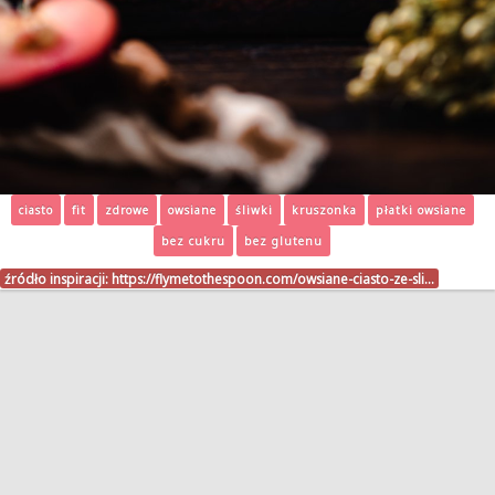
ciasto
fit
zdrowe
owsiane
śliwki
kruszonka
płatki owsiane
bez cukru
bez glutenu
źródło inspiracji:
https://flymetothespoon.com/owsiane-ciasto-ze-sli…