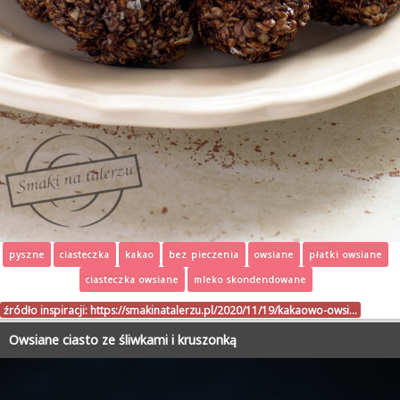
pyszne
ciasteczka
kakao
bez pieczenia
owsiane
płatki owsiane
ciasteczka owsiane
mleko skondendowane
źródło inspiracji:
https://smakinatalerzu.pl/2020/11/19/kakaowo-owsi…
Owsiane ciasto ze śliwkami i kruszonką