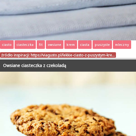
ciasto
ciasteczka
fit
owsiane
krem
ciasta
puszyste
mleczny
źródło inspiracji:
https://viagusto.pl/lekkie-ciasto-z-puszystym-kre…
Owsiane ciasteczka z czekoladą