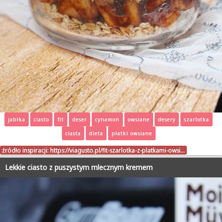
jabłka
ciasto
fit
deser
cynamon
owsiane
desery
szarlotka
ciasta
dieta
płatki owsiane
źródło inspiracji:
https://viagusto.pl/fit-szarlotka-z-platkami-owsi…
Lekkie ciasto z puszystym mlecznym kremem