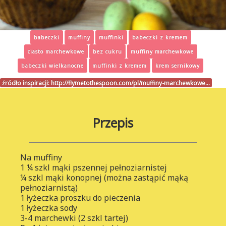
babeczki
muffiny
muffinki
babeczki z kremem
ciasto marchewkowe
bez cukru
muffiny marchewkowe
babeczki wielkanocne
muffinki z kremem
krem sernikowy
źródło inspiracji:
http://flymetothespoon.com/pl/muffiny-marchewkowe…
Przepis
Na muffiny
1 ¼ szkl mąki pszennej pełnoziarnistej
¼ szkl mąki konopnej (można zastąpić mąką
pełnoziarnistą)
1 łyżeczka proszku do pieczenia
1 łyżeczka sody
3-4 marchewki (2 szkl tartej)