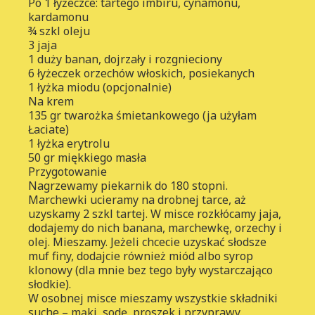
Po 1 łyżeczce: tartego imbiru, cynamonu,
kardamonu
¾ szkl oleju
3 jaja
1 duży banan, dojrzały i rozgnieciony
6 łyżeczek orzechów włoskich, posiekanych
1 łyżka miodu (opcjonalnie)
Na krem
135 gr twarożka śmietankowego (ja użyłam
Łaciate)
1 łyżka erytrolu
50 gr miękkiego masła
Przygotowanie
Nagrzewamy piekarnik do 180 stopni.
Marchewki ucieramy na drobnej tarce, aż
uzyskamy 2 szkl tartej. W misce rozkłócamy jaja,
dodajemy do nich banana, marchewkę, orzechy i
olej. Mieszamy. Jeżeli chcecie uzyskać słodsze
muf finy, dodajcie również miód albo syrop
klonowy (dla mnie bez tego były wystarczająco
słodkie).
W osobnej misce mieszamy wszystkie składniki
suche – mąki, sodę, proszek i przyprawy.