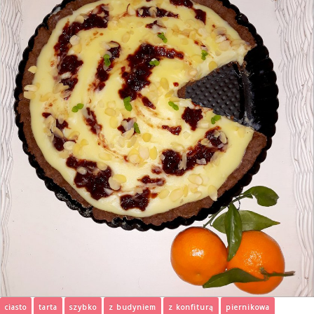
ciasto
tarta
szybko
z budyniem
z konfiturą
piernikowa