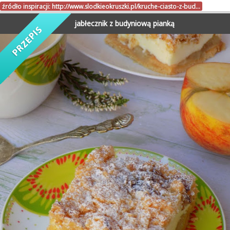
źródło inspiracji:
http://www.slodkieokruszki.pl/kruche-ciasto-z-bud…
jabłecznik z budyniową pianką