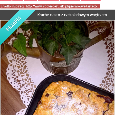
źródło inspiracji:
http://www.slodkieokruszki.pl/piernikowa-tarta-z-…
Kruche ciasto z czekoladowym wnętrzem