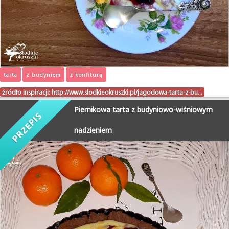
tarta
z budyniem
z konfiturą
źródło inspiracji:
http://www.slodkieokruszki.pl/jagodowa-tarta-z-bu…
Piernikowa tarta z budyniowo-wiśniowym
nadzieniem