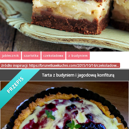
jabłecznik
szarlotka
czekoladowa
z budyniem
źródło inspiracji:
https://brunetkawkuchni.com/2015/10/16/czekoladow…
Tarta z budyniem i jagodową konfiturą