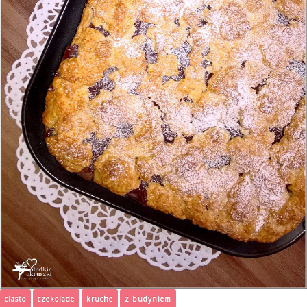
ciasto
czekolade
kruche
z budyniem