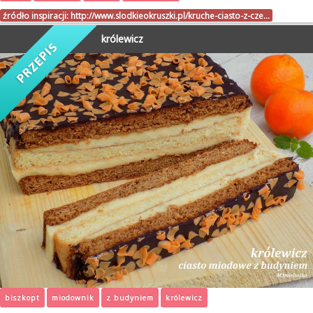
źródło inspiracji:
http://www.slodkieokruszki.pl/kruche-ciasto-z-cze…
królewicz
biszkopt
miodownik
z budyniem
królewicz