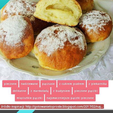
pieczone
nadziewane
pączusie
z cukrem pudrem
z piekarnika
delikatne
z marmoladą
z budyniem
pieczone pączki
mięciutkie pączki
najsmaczniejsze pączki pieczone
źródło inspiracji:
http://gotowanietoproste.blogspot.com/2017/02/naj…