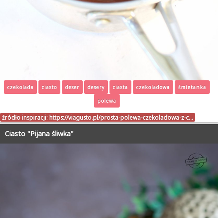
czekolada
ciasto
deser
desery
ciasta
czekoladowa
śmietanka
polewa
źródło inspiracji:
https://viagusto.pl/prosta-polewa-czekoladowa-z-c…
Ciasto "Pijana śliwka"