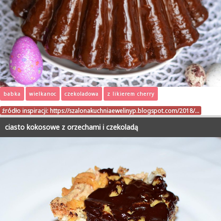
babka
wielkanoc
czekoladowa
z likierem cherry
źródło inspiracji:
https://szalonakuchniaewelinyp.blogspot.com/2018/…
ciasto kokosowe z orzechami i czekoladą