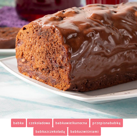
babka
czekoladowa
babkawielkanocna
przepisnababkę
babkazczekoladą
babkazwiśniami