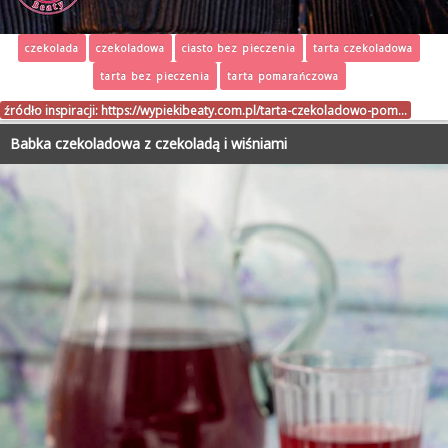
czekolada
czekoladowa
ciasto bez pieczenia
tarta czekoladowa
tarta bez pieczenia
tarta pomarańczowa
źródło inspiracji:
https://wypiekibeaty.com.pl/tarta-czekoladowo-pom…
Babka czekoladowa z czekoladą i wiśniami