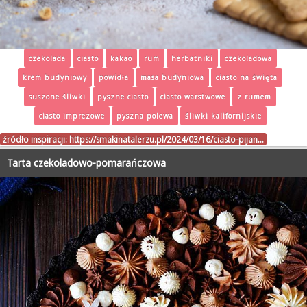
czekolada
ciasto
kakao
rum
herbatniki
czekoladowa
krem budyniowy
powidła
masa budyniowa
ciasto na święta
suszone śliwki
pyszne ciasto
ciasto warstwowe
z rumem
ciasto imprezowe
pyszna polewa
śliwki kalifornijskie
źródło inspiracji:
https://smakinatalerzu.pl/2024/03/16/ciasto-pijan…
Tarta czekoladowo-pomarańczowa