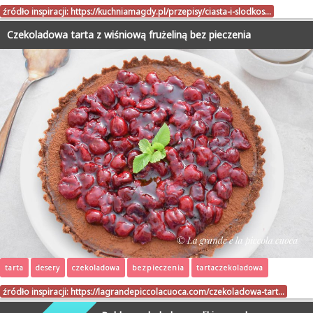
źródło inspiracji:
https://kuchniamagdy.pl/przepisy/ciasta-i-slodkos…
Czekoladowa tarta z wiśniową frużeliną bez pieczenia
tarta
desery
czekoladowa
bezpieczenia
tartaczekoladowa
źródło inspiracji:
https://lagrandepiccolacuoca.com/czekoladowa-tart…