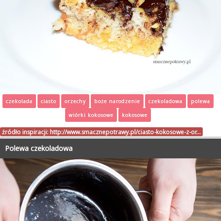
czekolada
ciasto
orzechy
boże narodzenie
czekoladowa
polewa
wiórki kokosowe
kokosowe
źródło inspiracji:
http://www.smacznepotrawy.pl/ciasto-kokosowe-z-or…
Polewa czekoladowa