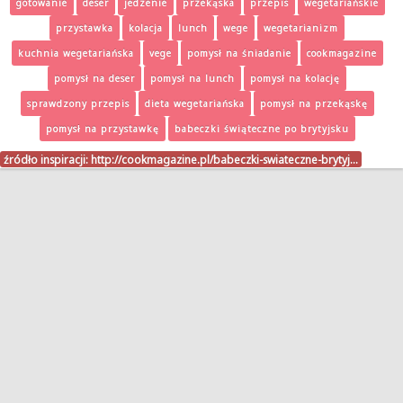
gotowanie
deser
jedzenie
przekąska
przepis
wegetariańskie
przystawka
kolacja
lunch
wege
wegetarianizm
kuchnia wegetariańska
vege
pomysł na śniadanie
cookmagazine
pomysł na deser
pomysł na lunch
pomysł na kolację
sprawdzony przepis
dieta wegetariańska
pomysł na przekąskę
pomysł na przystawkę
babeczki świąteczne po brytyjsku
źródło inspiracji:
http://cookmagazine.pl/babeczki-swiateczne-brytyj…