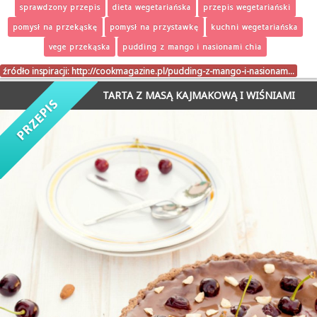
sprawdzony przepis
dieta wegetariańska
przepis wegetariański
pomysł na przekąskę
pomysł na przystawkę
kuchni wegetariańska
vege przekąska
pudding z mango i nasionami chia
źródło inspiracji:
http://cookmagazine.pl/pudding-z-mango-i-nasionam…
TARTA Z MASĄ KAJMAKOWĄ I WIŚNIAMI