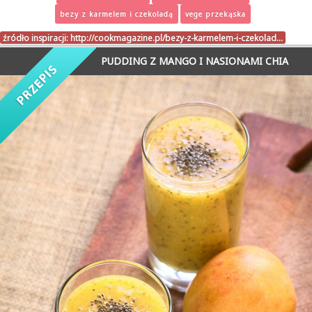
bezy z karmelem i czekoladą
vege przekąska
źródło inspiracji:
http://cookmagazine.pl/bezy-z-karmelem-i-czekolad…
PUDDING Z MANGO I NASIONAMI CHIA