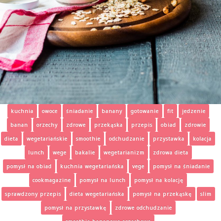
kuchnia
owoce
śniadanie
banany
gotowanie
fit
jedzenie
banan
orzechy
zdrowe
przekąska
przepis
obiad
zdrowie
dieta
wegetariańskie
smoothie
odchudzanie
przystawka
kolacja
lunch
wege
bakalie
wegetarianizm
zdrowa dieta
pomysł na obiad
kuchnia wegetariańska
vege
pomysł na śniadanie
cookmagazine
pomysł na lunch
pomysł na kolację
sprawdzony przepis
dieta wegetariańska
pomysł na przekąskę
slim
pomysł na przystawkę
zdrowe odchudzanie