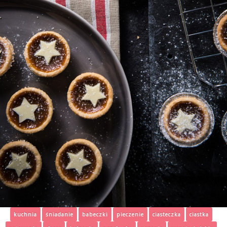
kuchnia
śniadanie
babeczki
pieczenie
ciasteczka
ciastka