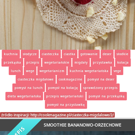
kuchnia
słodycze
ciasteczka
ciastka
gotowanie
deser
słodkie
przekąska
przepis
wegetariańskie
migdały
przystawka
kolacja
lunch
wege
wegetarianizm
kuchnia wegetariańska
vege
ciasteczka migdałowe
cookmagazine
pomysł na deser
pomysł na lunch
pomysł na kolację
sprawdzony przepis
dieta wegetariańska
przepis wegetariański
pomysł na przekąskę
pomysł na przystawkę
źródło inspiracji:
http://cookmagazine.pl/ciasteczka-migdalowe/2/
SMOOTHIE BANANOWO-ORZECHOWE