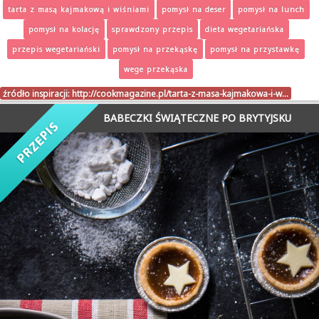
tarta z masą kajmakową i wiśniami
pomysł na deser
pomysł na lunch
pomysł na kolację
sprawdzony przepis
dieta wegetariańska
przepis wegetariański
pomysł na przekąskę
pomysł na przystawkę
wege przekąska
źródło inspiracji:
http://cookmagazine.pl/tarta-z-masa-kajmakowa-i-w…
BABECZKI ŚWIĄTECZNE PO BRYTYJSKU