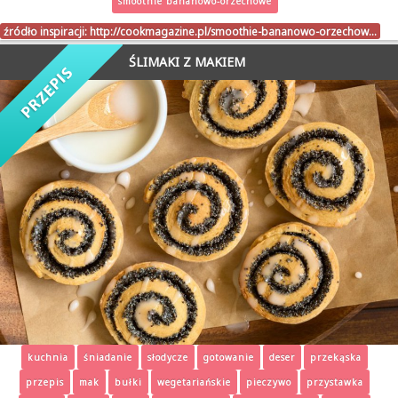
smoothie bananowo-orzechowe
źródło inspiracji:
http://cookmagazine.pl/smoothie-bananowo-orzechow…
ŚLIMAKI Z MAKIEM
kuchnia
śniadanie
słodycze
gotowanie
deser
przekąska
przepis
mak
bułki
wegetariańskie
pieczywo
przystawka