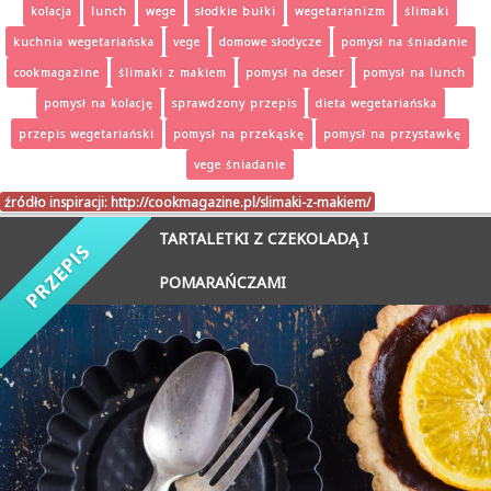
kolacja
lunch
wege
słodkie bułki
wegetarianizm
ślimaki
kuchnia wegetariańska
vege
domowe słodycze
pomysł na śniadanie
cookmagazine
ślimaki z makiem
pomysł na deser
pomysł na lunch
pomysł na kolację
sprawdzony przepis
dieta wegetariańska
przepis wegetariański
pomysł na przekąskę
pomysł na przystawkę
vege śniadanie
źródło inspiracji:
http://cookmagazine.pl/slimaki-z-makiem/
TARTALETKI Z CZEKOLADĄ I
POMARAŃCZAMI