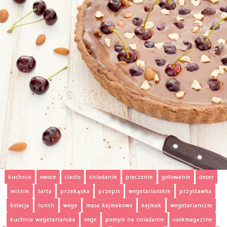
kuchnia
owoce
ciasto
śniadanie
pieczenie
gotowanie
deser
wiśnie
tarta
przekąska
przepis
wegetariańskie
przystawka
kolacja
lunch
wege
masa kajmakowa
kajmak
wegetarianizm
kuchnia wegetariańska
vege
pomysł na śniadanie
cookmagazine