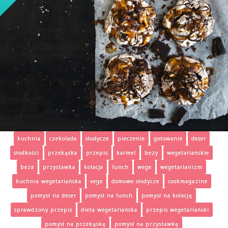
kuchnia
czekolada
słodycze
pieczenie
gotowanie
deser
słodkości
przekąska
przepis
karmel
bezy
wegetariańskie
beza
przystawka
kolacja
lunch
wege
wegetarianizm
kuchnia wegetariańska
vege
domowe słodycze
cookmagazine
pomysł na deser
pomysł na lunch
pomysł na kolację
sprawdzony przepis
dieta wegetariańska
przepis wegetariański
pomysł na przekąskę
pomysł na przystawkę