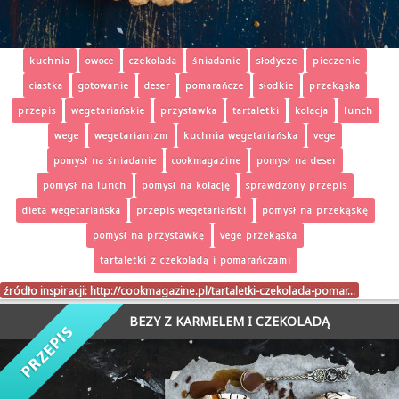
kuchnia
owoce
czekolada
śniadanie
słodycze
pieczenie
ciastka
gotowanie
deser
pomarańcze
słodkie
przekąska
przepis
wegetariańskie
przystawka
tartaletki
kolacja
lunch
wege
wegetarianizm
kuchnia wegetariańska
vege
pomysł na śniadanie
cookmagazine
pomysł na deser
pomysł na lunch
pomysł na kolację
sprawdzony przepis
dieta wegetariańska
przepis wegetariański
pomysł na przekąskę
pomysł na przystawkę
vege przekąska
tartaletki z czekoladą i pomarańczami
źródło inspiracji:
http://cookmagazine.pl/tartaletki-czekolada-pomar…
BEZY Z KARMELEM I CZEKOLADĄ