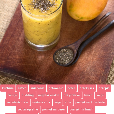
kuchnia
owoce
śniadanie
gotowanie
deser
przekąska
przepis
mango
pudding
wegetariańskie
przystawka
lunch
wege
wegetarianizm
nasiona chia
vege
chia
pomysł na śniadanie
cookmagazine
pomysł na deser
pomysł na lunch