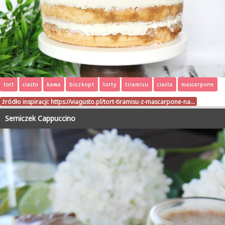
tort
ciasto
kawa
biszkopt
torty
tiramisu
ciasta
mascarpone
źródło inspiracji:
https://viagusto.pl/tort-tiramisu-z-mascarpone-na…
Serniczek Cappuccino