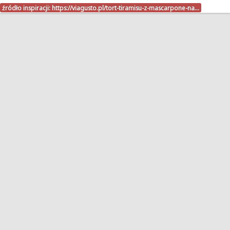
źródło inspiracji:
https://viagusto.pl/tort-tiramisu-z-mascarpone-na…