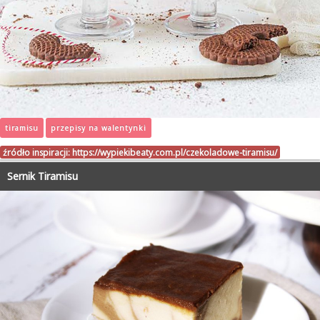
tiramisu
przepisy na walentynki
źródło inspiracji:
https://wypiekibeaty.com.pl/czekoladowe-tiramisu/
Sernik Tiramisu