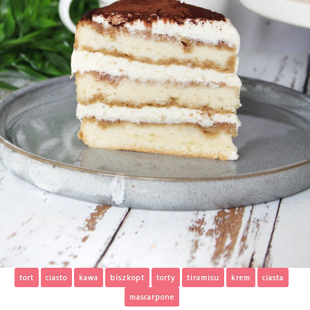
tort
ciasto
kawa
biszkopt
torty
tiramisu
krem
ciasta
mascarpone