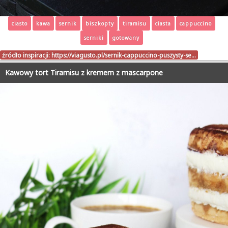
ciasto
kawa
sernik
biszkopty
tiramisu
ciasta
cappuccino
serniki
gotowany
źródło inspiracji:
https://viagusto.pl/sernik-cappuccino-puszysty-se…
Kawowy tort Tiramisu z kremem z mascarpone