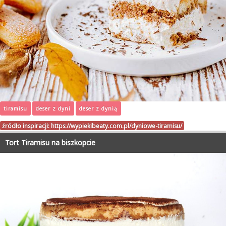
tiramisu
deser z dyni
deser z dynią
źródło inspiracji:
https://wypiekibeaty.com.pl/dyniowe-tiramisu/
Tort Tiramisu na biszkopcie