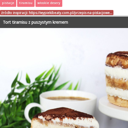
pistacje
tiramisu
włoskie desery
źródło inspiracji:
https://wypiekibeaty.com.pl/przepis-na-pistacjowe…
Tort tiramisu z puszystym kremem