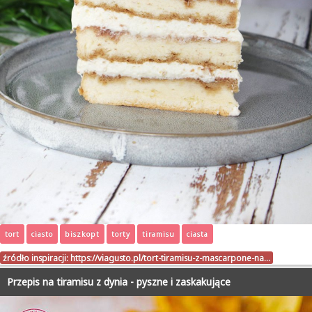
tort
ciasto
biszkopt
torty
tiramisu
ciasta
źródło inspiracji:
https://viagusto.pl/tort-tiramisu-z-mascarpone-na…
Przepis na tiramisu z dynia - pyszne i zaskakujące