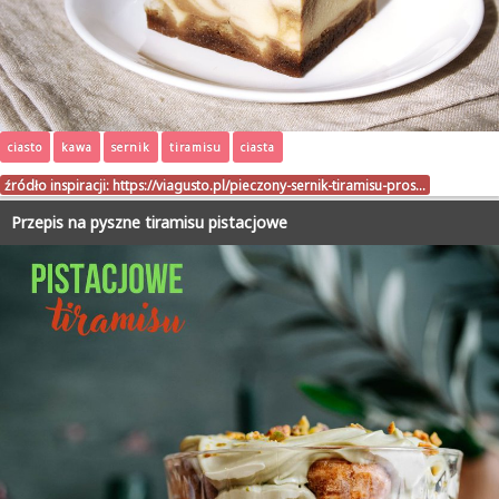
ciasto
kawa
sernik
tiramisu
ciasta
źródło inspiracji:
https://viagusto.pl/pieczony-sernik-tiramisu-pros…
Przepis na pyszne tiramisu pistacjowe