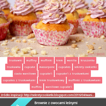
truskawki
muffiny
muffinki
krem
wanilia
kruszonka
truskawka
cupcake
mascarpone
cupcakes
sekrety cookietki
ciasto waniliowe
cupcake'i
cupcake'i z truskawkami
cupcakes z truskawkami
krem truskawkowy
muffinki z truskawkami
muffins
waniliowe cupcake'i
źródło inspiracji:
http://sekretycookietki.blogspot.com/2016/04/wani…
Brownie z owocami leśnymi