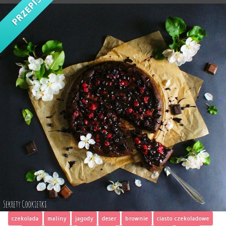
czekolada
maliny
jagody
deser
brownie
ciasto czekoladowe