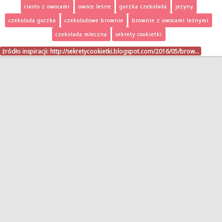
ciasto z owocami
owoce leśne
gorzka czekolada
jeżyny
czekolada gorzka
czekoladowe brownie
brownie z owocami leśnymi
czekolada mleczna
sekrety cookietki
źródło inspiracji:
http://sekretycookietki.blogspot.com/2016/05/brow…