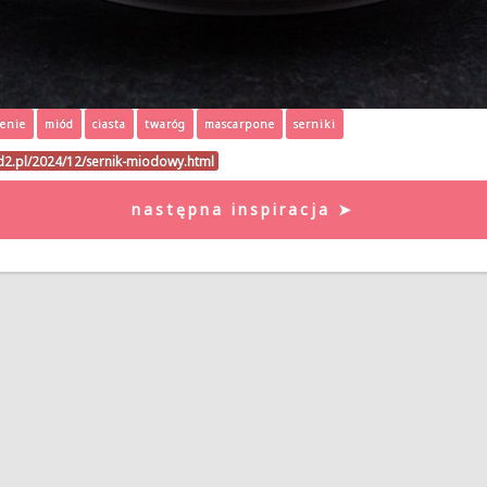
enie
miód
ciasta
twaróg
mascarpone
serniki
d2.pl/2024/12/sernik-miodowy.html
następna inspiracja ➤