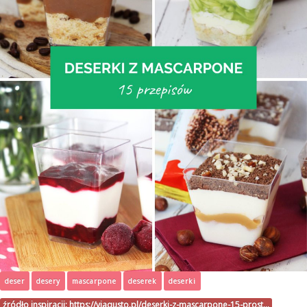
deser
desery
mascarpone
deserek
deserki
źródło inspiracji:
https://viagusto.pl/deserki-z-mascarpone-15-prost…