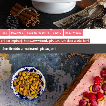
lody
biszkopt
boże narodzenie
desery
beza włoska
źródło inspiracji:
https://www.food2.pl/2024/12/baked-alaska.html
Semifreddo z malinami i pistacjami