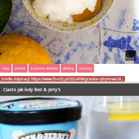
lody
sorbet
kuchnia włoska
desery
cytryny
źródło inspiracji:
https://www.food2.pl/2024/06/granita-cytrynowa.ht…
Ciasto jak lody Ben & Jerry's