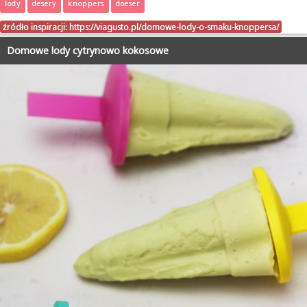
lody
desery
knoppers
doeser
źródło inspiracji:
https://viagusto.pl/domowe-lody-o-smaku-knoppersa/
Domowe lody cytrynowo kokosowe