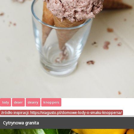
lody
deser
desery
knoppers
źródło inspiracji:
https://viagusto.pl/domowe-lody-o-smaku-knoppersa/
Cytrynowa granita