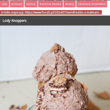
lody
pistacje
maliny
kuchnia włoska
desery
śmietana kremówka
źródło inspiracji:
https://www.food2.pl/2024/07/semifreddo-z-malinam…
Lody Knoppers