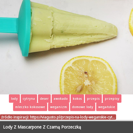
lody
cytryna
deser
awokado
kokos
przepis
przepisy
mleczko kokosowe
weganizm
domowe lody
wegańskie
źródło inspiracji:
https://viagusto.pl/przepis-na-lody-weganskie-cyt…
Lody Z Mascarpone Z Czarną Porzeczką