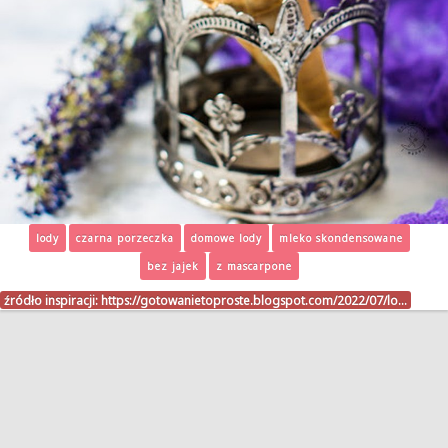
lody
czarna porzeczka
domowe lody
mleko skondensowane
bez jajek
z mascarpone
źródło inspiracji:
https://gotowanietoproste.blogspot.com/2022/07/lo…