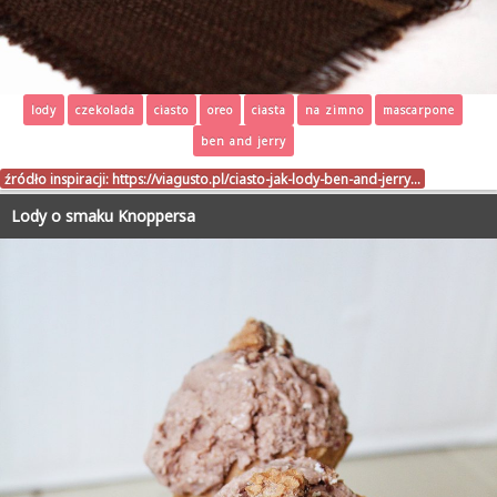
lody
czekolada
ciasto
oreo
ciasta
na zimno
mascarpone
ben and jerry
źródło inspiracji:
https://viagusto.pl/ciasto-jak-lody-ben-and-jerry…
Lody o smaku Knoppersa