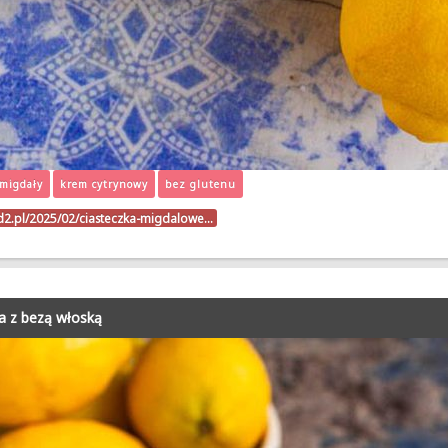
migdały
krem cytrynowy
bez glutenu
d2.pl/2025/02/ciasteczka-migdalowe…
a z bezą włoską