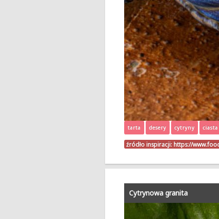
tarta
desery
cytryny
ciasta
źródło inspiracji:
https://www.foo
Cytrynowa granita