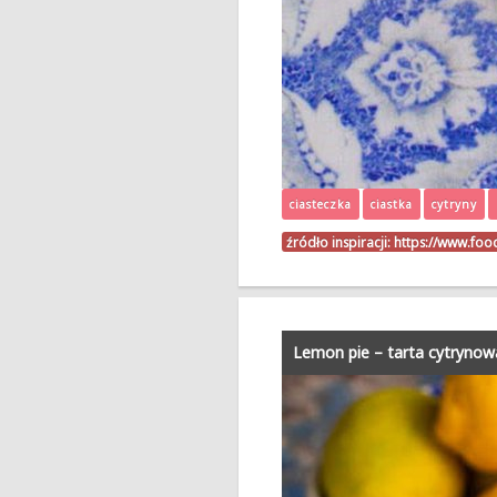
ciasteczka
ciastka
cytryny
źródło inspiracji:
https://www.foo
Lemon pie – tarta cytrynow