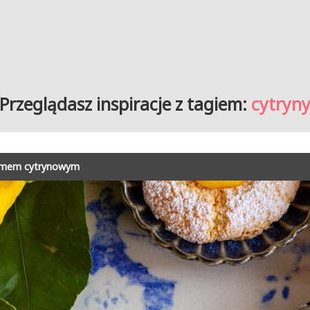
Przeglądasz inspiracje z tagiem:
cytryn
remem cytrynowym