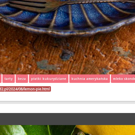
tarty
beza
płatki kukurydziane
kuchnia amerykańska
mleko skond
d2.pl/2024/08/lemon-pie.html