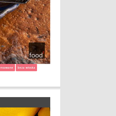
ensowane
beza włoska