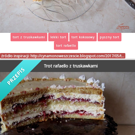
tort z truskawkami
lekki tort
tort kokosowy
pyszny tort
tort rafaello
źródło inspiracji:
http://cynamonoweszczescie.blogspot.com/2017/05/t…
Trot rafaello z truskawkami