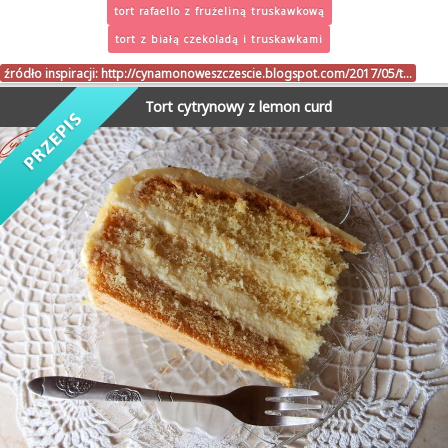
tort rafaello z frużeliną truskawkową
tort z białą czekoladą i truskawkami
źródło inspiracji:
http://cynamonoweszczescie.blogspot.com/2017/05/t…
Tort cytrynowy z lemon curd