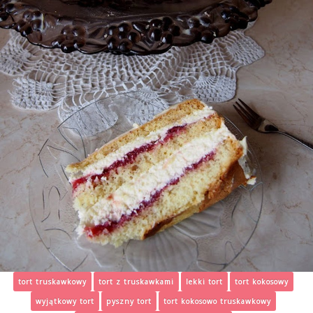
tort truskawkowy
tort z truskawkami
lekki tort
tort kokosowy
wyjątkowy tort
pyszny tort
tort kokosowo truskawkowy