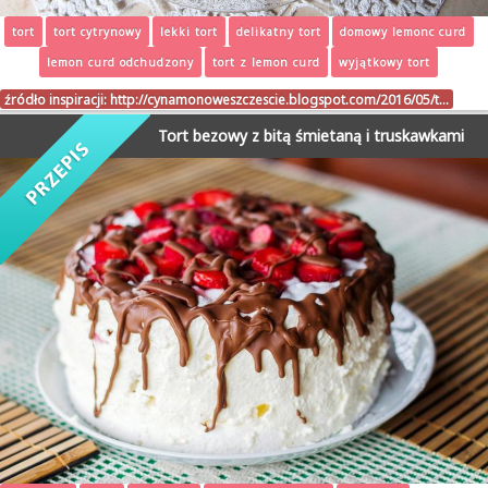
tort
tort cytrynowy
lekki tort
delikatny tort
domowy lemonc curd
lemon curd odchudzony
tort z lemon curd
wyjątkowy tort
źródło inspiracji:
http://cynamonoweszczescie.blogspot.com/2016/05/t…
Tort bezowy z bitą śmietaną i truskawkami