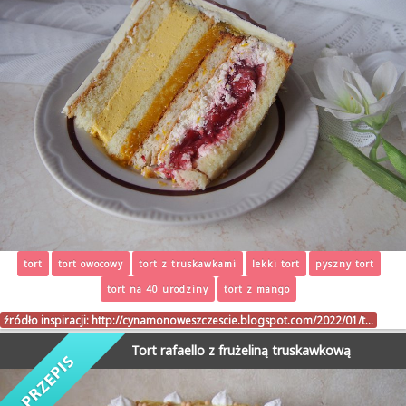
tort
tort owocowy
tort z truskawkami
lekki tort
pyszny tort
tort na 40 urodziny
tort z mango
źródło inspiracji:
http://cynamonoweszczescie.blogspot.com/2022/01/t…
Tort rafaello z frużeliną truskawkową