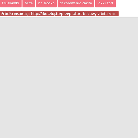
truskawki
beza
na słodko
dekorowanie ciasta
lekki tort
źródło inspiracji:
http://skosztuj.to/przepis/tort-bezowy-z-bita-smi…