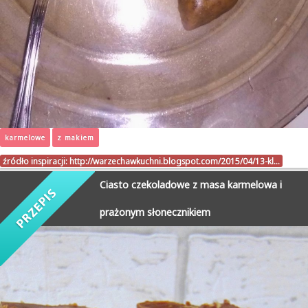
karmelowe
z makiem
źródło inspiracji:
http://warzechawkuchni.blogspot.com/2015/04/13-kl…
Ciasto czekoladowe z masa karmelowa i
prażonym słonecznikiem