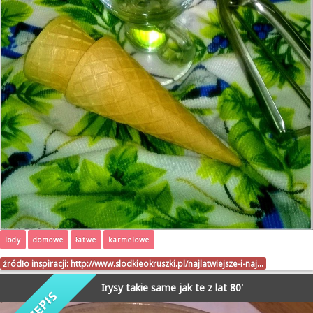
lody
domowe
łatwe
karmelowe
źródło inspiracji:
http://www.slodkieokruszki.pl/najlatwiejsze-i-naj…
Irysy takie same jak te z lat 80'