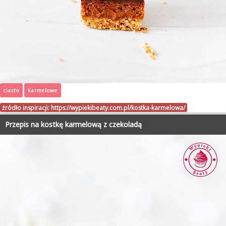
ciasto
karmelowe
źródło inspiracji:
https://wypiekibeaty.com.pl/kostka-karmelowa/
Przepis na kostkę karmelową z czekoladą