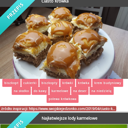
Ciasto Krówka
biszkopt
cukierki
biszkopty
krówki
krówka
krem budyniowy
na słodko
do kawy
karmelowe
na deser
na niedzielę
polewa krówkowa
źródło inspiracji:
https://www.swojskiejedzonko.com/2019/04/ciasto-k…
Najłatwiejsze lody karmelowe