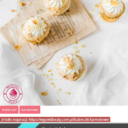
babeczki
karmelowe
źródło inspiracji:
https://wypiekibeaty.com.pl/babeczki-karmelowe/