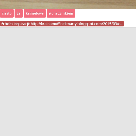
ciasto
ze
karmelowe
słonecznikiem
źródło inspiracji:
http://krainamuffinekmarty.blogspot.com/2015/03/c…