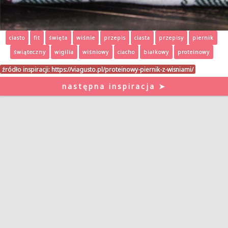
ciasto
fit
święta
wiśnie
przepis
ciasta
przepisy
piernik
świąteczny
wigilia
wiśniowy
ciacho
białkowy
proteinowy
źródło inspiracji:
https://viagusto.pl/proteinowy-piernik-z-wisniami/
następna inspiracja ➤