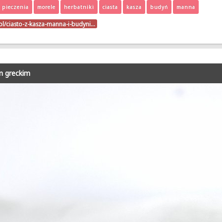
 pieczenia
morele
herbatniki
ciasta
kasza
budyń
manna
.pl/ciasto-z-kasza-manna-i-budyni…
m greckim