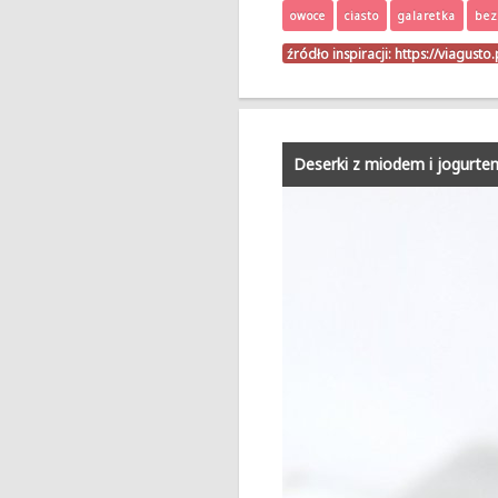
owoce
ciasto
galaretka
bez
źródło inspiracji:
https://viagusto
Deserki z miodem i jogurte