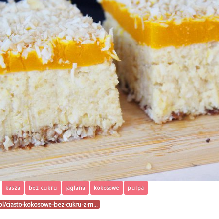
kasza
bez cukru
jaglana
kokosowe
pulpa
o.pl/ciasto-kokosowe-bez-cukru-z-m…