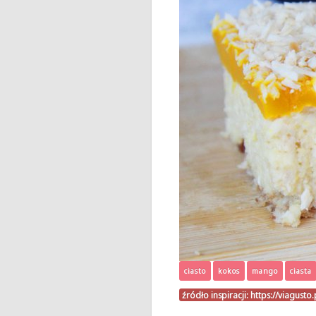
ciasto
kokos
mango
ciasta
źródło inspiracji:
https://viagust