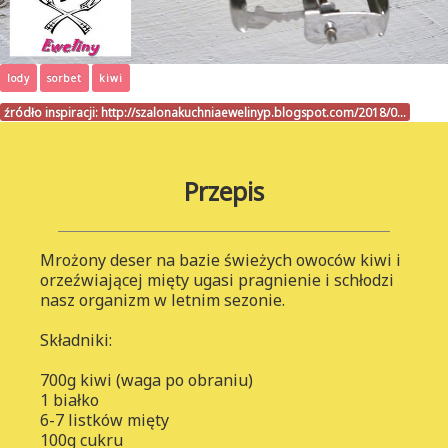
lody
sorbet
kiwi
źródło inspiracji:
http://szalonakuchniaewelinyp.blogspot.com/2018/0…
Przepis
Mrożony deser na bazie świeżych owoców kiwi i
orzeźwiającej mięty ugasi pragnienie i schłodzi
nasz organizm w letnim sezonie.
Składniki:
700g kiwi (waga po obraniu)
1 białko
6-7 listków mięty
100g cukru