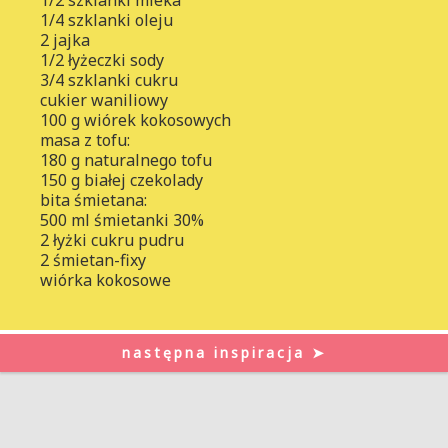
1/4 szklanki oleju
2 jajka
1/2 łyżeczki sody
3/4 szklanki cukru
cukier waniliowy
100 g wiórek kokosowych
masa z tofu:
180 g naturalnego tofu
150 g białej czekolady
bita śmietana:
500 ml śmietanki 30%
2 łyżki cukru pudru
2 śmietan-fixy
wiórka kokosowe
następna inspiracja ➤