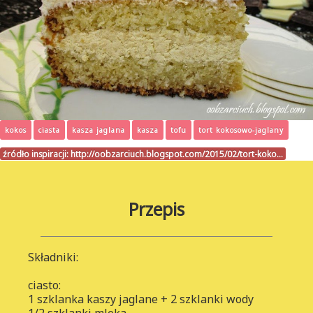
kokos
ciasta
kasza jaglana
kasza
tofu
tort kokosowo-jaglany
źródło inspiracji:
http://oobzarciuch.blogspot.com/2015/02/tort-koko…
Przepis
Składniki:
ciasto:
1 szklanka kaszy jaglane + 2 szklanki wody
1/2 szklanki mleka