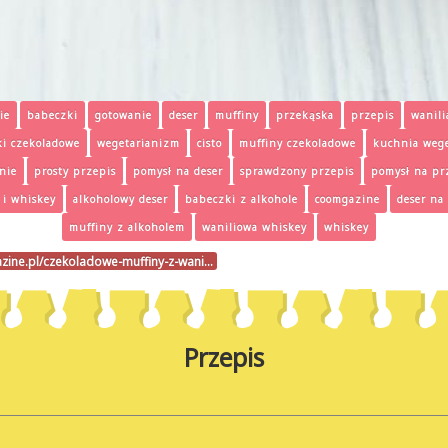
ie
babeczki
gotowanie
deser
muffiny
przekąska
przepis
wanili
i czekoladowe
wegetarianizm
cisto
muffiny czekoladowe
kuchnia wege
nie
prosty przepis
pomysł na deser
sprawdzony przepis
pomysł na pr
 i whiskey
alkoholowy deser
babeczki z alkohole
coomgazine
deser na
muffiny z alkoholem
waniliowa whiskey
whiskey
zine.pl/czekoladowe-muffiny-z-wani…
Przepis