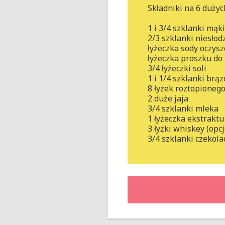
Składniki na 6 duży
1 i 3/4 szklanki mąk
2/3 szklanki niesło
łyżeczka sody oczysz
łyżeczka proszku do
3/4 łyżeczki soli
1 i 1/4 szklanki br
8 łyżek roztopioneg
2 duże jaja
3/4 szklanki mleka
1 łyżeczka ekstrakt
3 łyżki whiskey (opc
3/4 szklanki czekol