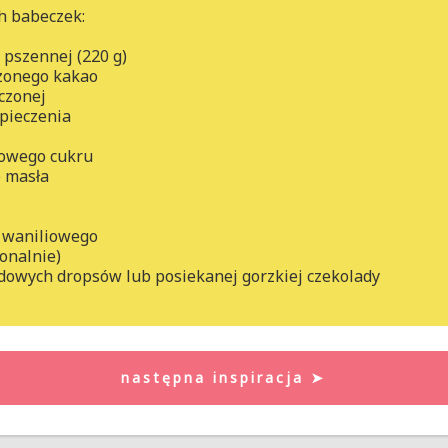
ch babeczek:
i pszennej (220 g)
dzonego kakao
czonej
 pieczenia
ązowego cukru
o masła
u waniliowego
jonalnie)
adowych dropsów lub posiekanej gorzkiej czekolady
następna inspiracja ➤