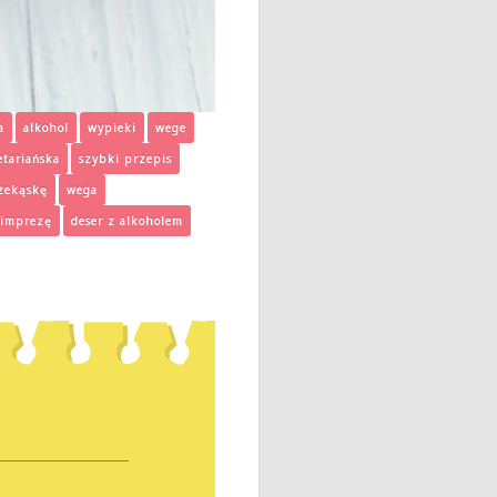
a
alkohol
wypieki
wege
tariańska
szybki przepis
zekąskę
wega
 imprezę
deser z alkoholem