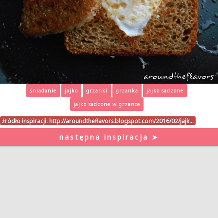
śniadanie
jajko
grzanki
grzanka
jajko sadzone
jajko sadzone w grzance
źródło inspiracji:
http://aroundtheflavors.blogspot.com/2016/02/jajk…
następna inspiracja ➤