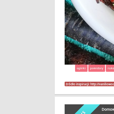
ogórki
pomidory
ruko
źródło inspiracji:
http://vaniliow
Domow