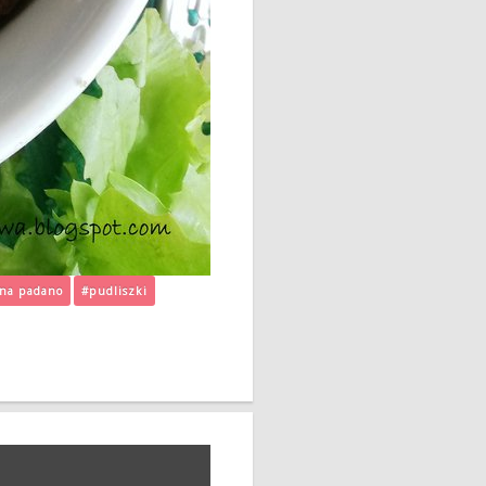
ana padano
#pudliszki