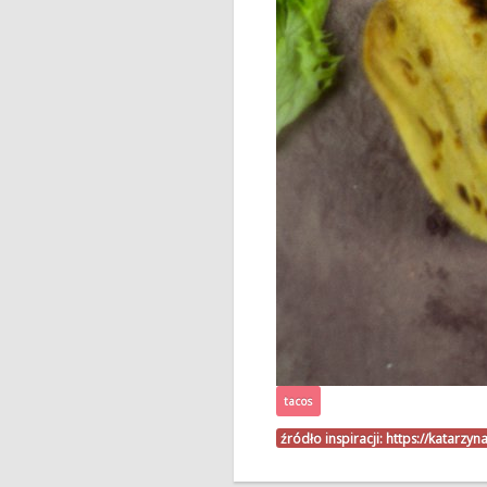
tacos
źródło inspiracji:
https://katarzy