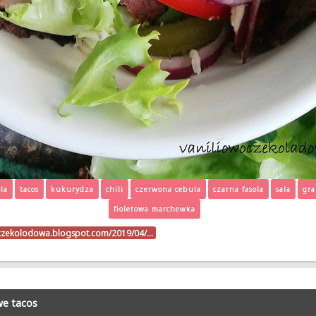
la
tacos
kukurydza
chili
czerwona cebula
czarna fasola
sala
gr
fioletowa marchewka
oczekolodowa.blogspot.com/2019/04/…
e tacos