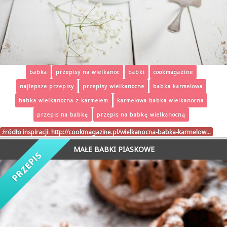
babka
przepisy na wielkanoc
babki
cookmagazine
najlepsze przepisy
przepisy wielkanocne
babka karmelowa
babka wielkanocna z karmelem
karmelowa babka wielkanocna
przepis na babkę
przepis na babkę wielkanocną
źródło inspiracji:
http://cookmagazine.pl/wielkanocna-babka-karmelow…
MAŁE BABKI PIASKOWE