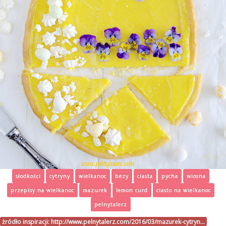
słodkości
cytryny
wielkanoc
bezy
ciasta
pycha
wiosna
przepisy na wielkanoc
mazurek
lemon curd
ciasto na wielkanoc
pelnytalerz
źródło inspiracji:
http://www.pelnytalerz.com/2016/03/mazurek-cytryn…