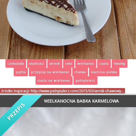
czekolada
słodkości
sernik
oreo
wielkanoc
ciasta
twaróg
pycha
przepisy na wielkanoc
chałwa
kuchnia polska
ciasto na wielkanoc
pelnytalerz
źródło inspiracji:
http://www.pelnytalerz.com/2015/03/sernik-chawowy…
WIELKANOCNA BABKA KARMELOWA