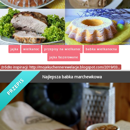
jajka
wielkanoc
przepisy na wielkanoc
babka wielkanocna
jajka faszerowane
źródło inspiracji:
http://mojekuchennerewelacje.blogspot.com/2019/03…
Najlepsza babka marchewkowa