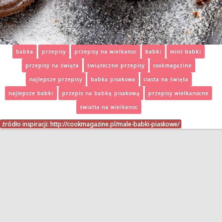
babka
przepisy
przepisy na wielkanoc
babki
mini babki
przepisy na święta
świąteczne przepisy
cookmagazine
najlepsze przepisy
babka pisakowa
ciasta na święta
najlepsze babki
przepis na babkę pisakową
przepisy wielkanocne
światła na wielkanoc
źródło inspiracji:
http://cookmagazine.pl/male-babki-piaskowe/