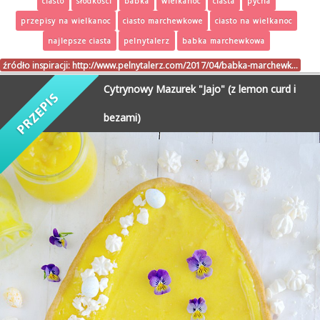
ciasto
słodkości
babka
wielkanoc
ciasta
pycha
przepisy na wielkanoc
ciasto marchewkowe
ciasto na wielkanoc
najlepsze ciasta
pelnytalerz
babka marchewkowa
źródło inspiracji:
http://www.pelnytalerz.com/2017/04/babka-marchewk…
Cytrynowy Mazurek "Jajo" (z lemon curd i
bezami)