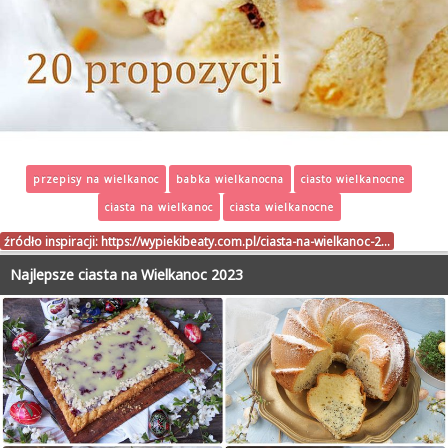
przepisy na wielkanoc
babka wielkanocna
ciasto wielkanocne
ciasta na wielkanoc
ciasta wielkanocne
źródło inspiracji:
https://wypiekibeaty.com.pl/ciasta-na-wielkanoc-2…
Najlepsze ciasta na Wielkanoc 2023