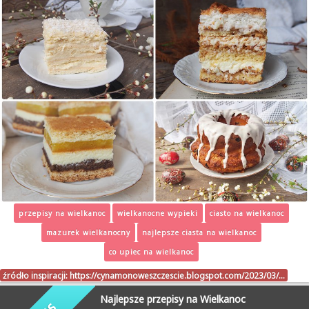
przepisy na wielkanoc
wielkanocne wypieki
ciasto na wielkanoc
mazurek wielkanocny
najlepsze ciasta na wielkanoc
co upiec na wielkanoc
źródło inspiracji:
https://cynamonoweszczescie.blogspot.com/2023/03/…
Najlepsze przepisy na Wielkanoc