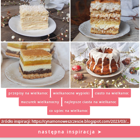
przepisy na wielkanoc
wielkanocne wypieki
ciasto na wielkanoc
mazurek wielkanocny
najlepsze ciasta na wielkanoc
co upiec na wielkanoc
źródło inspiracji:
https://cynamonoweszczescie.blogspot.com/2023/03/…
następna inspiracja ➤