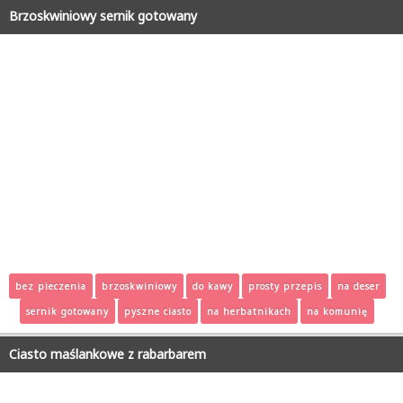
Brzoskwiniowy sernik gotowany
bez pieczenia
brzoskwiniowy
do kawy
prosty przepis
na deser
sernik gotowany
pyszne ciasto
na herbatnikach
na komunię
Ciasto maślankowe z rabarbarem