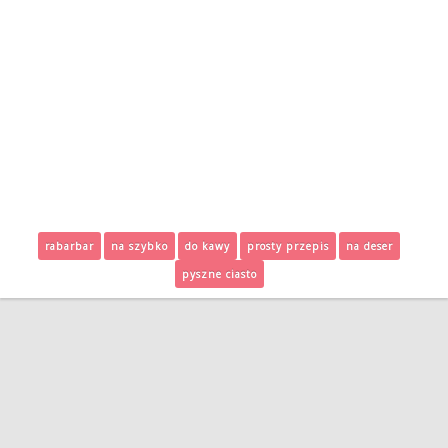
rabarbar
na szybko
do kawy
prosty przepis
na deser
pyszne ciasto