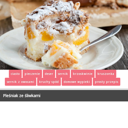
ciasto
pieczenie
deser
sernik
brzoskwinie
kruszonka
sernik z owocami
kruchy spód
domowe wypieki
prosty przepis
Pleśniak ze śliwkami