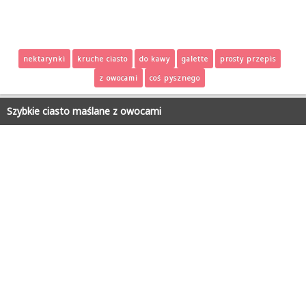
nektarynki
kruche ciasto
do kawy
galette
prosty przepis
z owocami
coś pysznego
Szybkie ciasto maślane z owocami