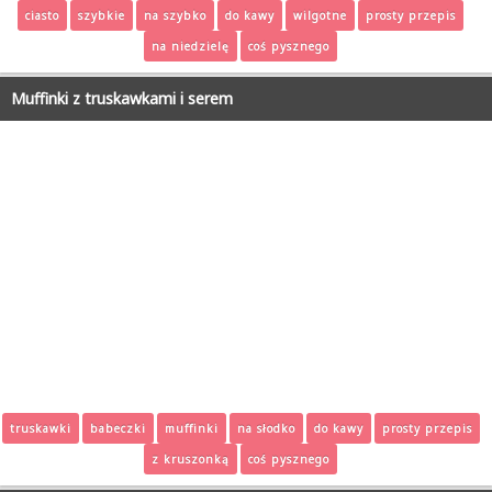
ciasto
szybkie
na szybko
do kawy
wilgotne
prosty przepis
na niedzielę
coś pysznego
Muffinki z truskawkami i serem
truskawki
babeczki
muffinki
na słodko
do kawy
prosty przepis
z kruszonką
coś pysznego