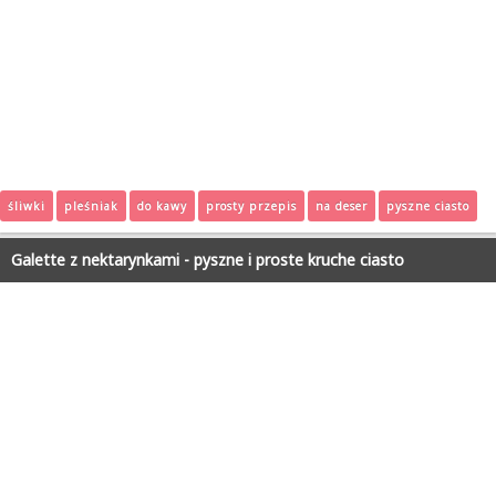
śliwki
pleśniak
do kawy
prosty przepis
na deser
pyszne ciasto
Galette z nektarynkami - pyszne i proste kruche ciasto