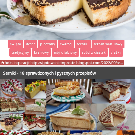
święta
deser
pieczony
twaróg
serniki
sernik waniliowy
tradycyjny
kremowy
mój ulubiony
spód z ciastek
ciężki
źródło inspiracji:
https://gotowanietoproste.blogspot.com/2022/09/se…
Serniki - 18 sprawdzonych i pysznych przepisów