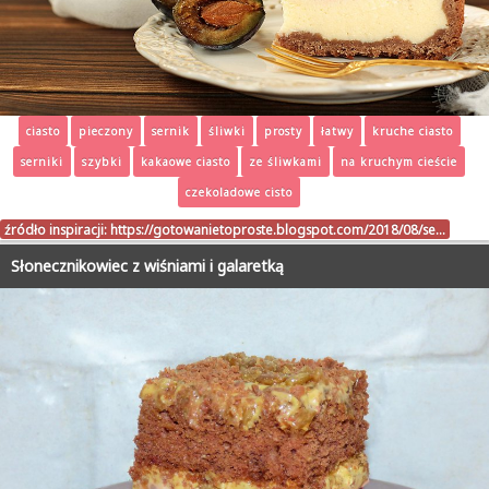
ciasto
pieczony
sernik
śliwki
prosty
łatwy
kruche ciasto
serniki
szybki
kakaowe ciasto
ze śliwkami
na kruchym cieście
czekoladowe cisto
źródło inspiracji:
https://gotowanietoproste.blogspot.com/2018/08/se…
Słonecznikowiec z wiśniami i galaretką