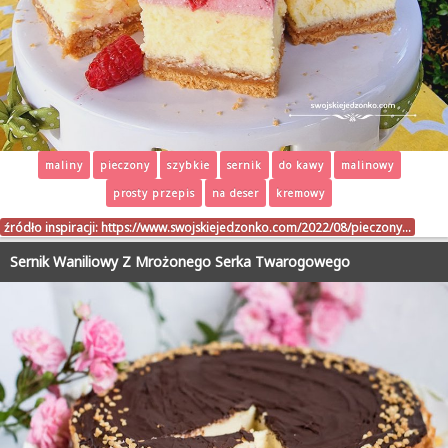
maliny
pieczony
szybkie
sernik
do kawy
malinowy
prosty przepis
na deser
kremowy
źródło inspiracji:
https://www.swojskiejedzonko.com/2022/08/pieczony…
Sernik Waniliowy Z Mrożonego Serka Twarogowego