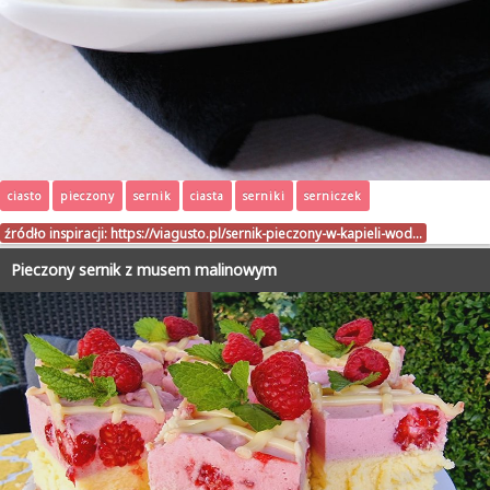
ciasto
pieczony
sernik
ciasta
serniki
serniczek
źródło inspiracji:
https://viagusto.pl/sernik-pieczony-w-kapieli-wod…
Pieczony sernik z musem malinowym