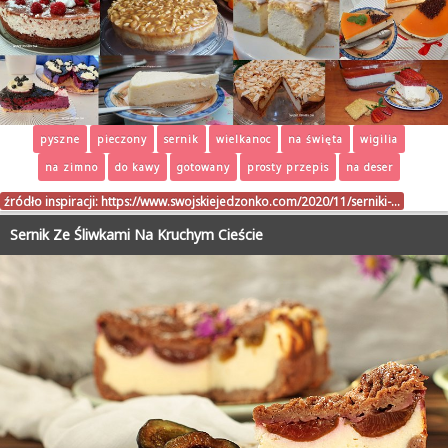
pyszne
pieczony
sernik
wielkanoc
na święta
wigilia
na zimno
do kawy
gotowany
prosty przepis
na deser
źródło inspiracji:
https://www.swojskiejedzonko.com/2020/11/serniki-…
Sernik Ze Śliwkami Na Kruchym Cieście