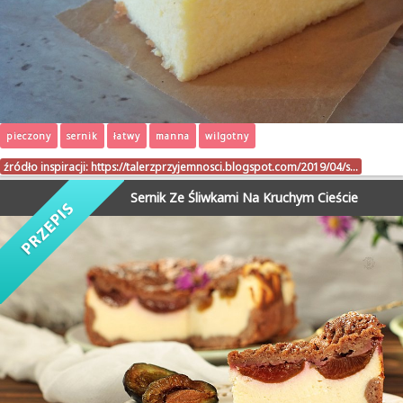
pieczony
sernik
łatwy
manna
wilgotny
źródło inspiracji:
https://talerzprzyjemnosci.blogspot.com/2019/04/s…
Sernik Ze Śliwkami Na Kruchym Cieście