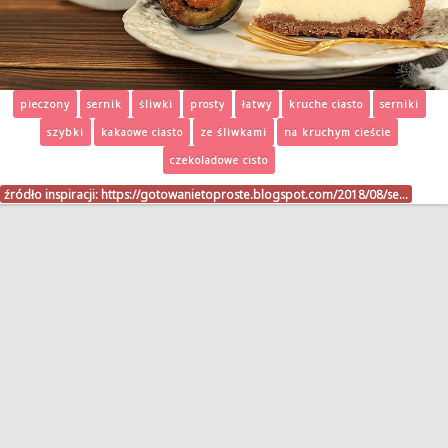
pieczony
sernik
śliwki
prosty
łatwy
kruche ciasto
serniki
szybki
kakaowe ciasto
ze śliwkami
na kruchym cieście
czekoladowe cisto
źródło inspiracji:
https://gotowanietoproste.blogspot.com/2018/08/se…