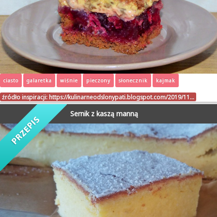
ciasto
galaretka
wiśnie
pieczony
słonecznik
kajmak
źródło inspiracji:
https://kulinarneodslonypati.blogspot.com/2019/11…
Sernik z kaszą manną