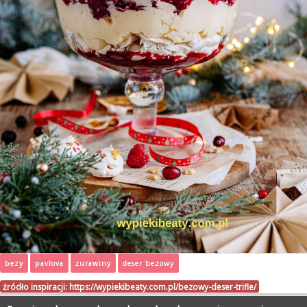
bezy
pavlova
żurawiny
deser bezowy
źródło inspiracji:
https://wypiekibeaty.com.pl/bezowy-deser-trifle/