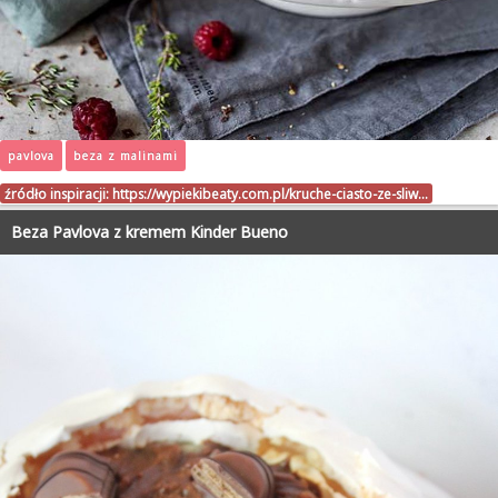
pavlova
beza z malinami
źródło inspiracji:
https://wypiekibeaty.com.pl/kruche-ciasto-ze-sliw…
Beza Pavlova z kremem Kinder Bueno