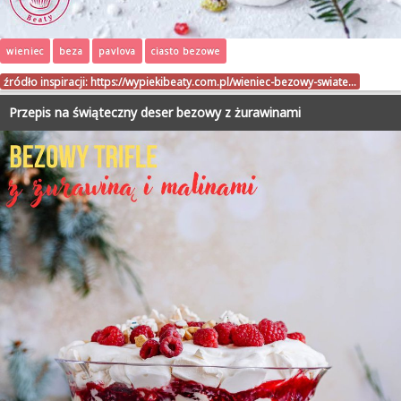
wieniec
beza
pavlova
ciasto bezowe
źródło inspiracji:
https://wypiekibeaty.com.pl/wieniec-bezowy-swiate…
Przepis na świąteczny deser bezowy z żurawinami