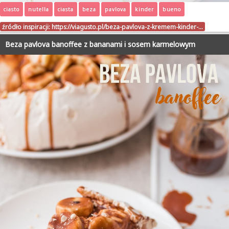
ciasto
nutella
ciasta
beza
pavlova
kinder
bueno
źródło inspiracji:
https://viagusto.pl/beza-pavlova-z-kremem-kinder-…
Beza pavlova banoffee z bananami i sosem karmelowym