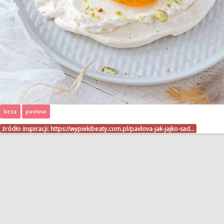
beza
pavlova
źródło inspiracji:
https://wypiekibeaty.com.pl/pavlova-jak-jajko-sad…