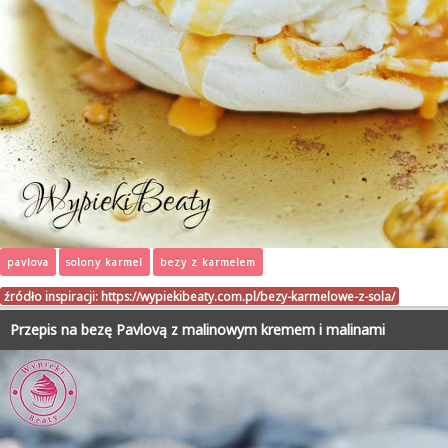
pavlova
solony karmel
bezy z karmelem
źródło inspiracji:
https://wypiekibeaty.com.pl/bezy-karmelowe-z-sola/
Przepis na bezę Pavlovą z malinowym kremem i malinami