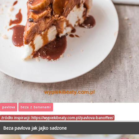
pavlova
beza z bananami
źródło inspiracji:
https://wypiekibeaty.com.pl/pavlova-banoffee/
Beza pavlova jak jajko sadzone