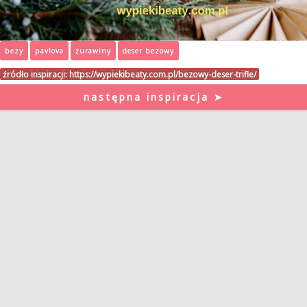
bezy
pavlova
żurawiny
deser bezowy
źródło inspiracji:
https://wypiekibeaty.com.pl/bezowy-deser-trifle/
następna inspiracja ➤