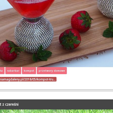
ta
rabarbar
kompot
przetwory domowe
hniamagdaleny.pl/2018/05/kompot-tru…
 z czereśni