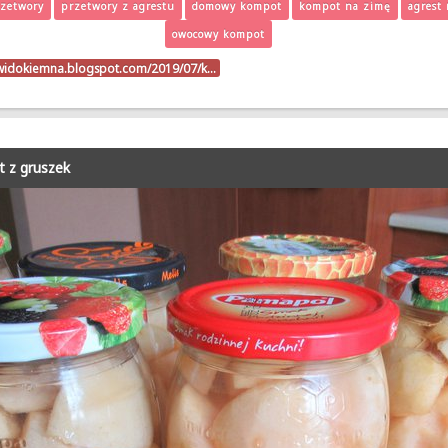
zetwory
przetwory z agrestu
domowy kompot
kompot na zimę
agrest
owocowy kompot
zwidokiemna.blogspot.com/2019/07/k…
 z gruszek