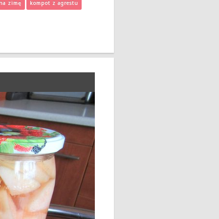
 na zimę
kompot z agrestu