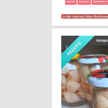
agrest
kompot
domowe pr
źródło inspiracji:
https://kuchnia
Kompot