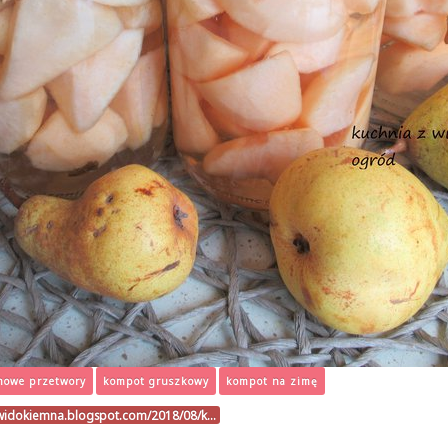
mowe przetwory
kompot gruszkowy
kompot na zimę
zwidokiemna.blogspot.com/2018/08/k…