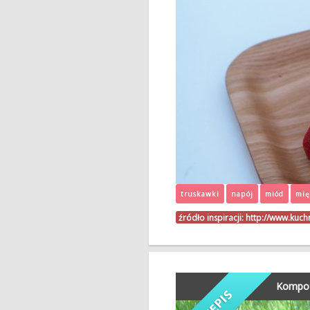
truskawki
napój
miód
mię
źródło inspiracji:
http://www.kuc
Kompot