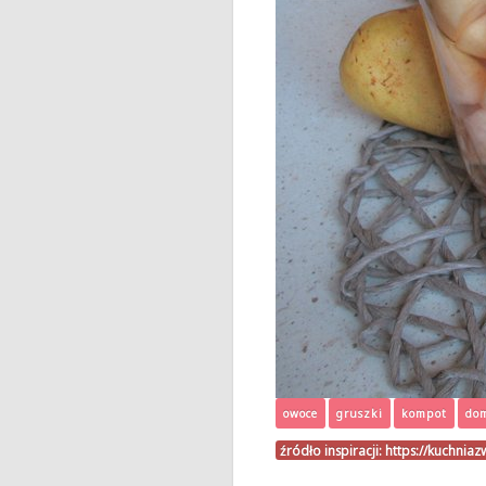
owoce
gruszki
kompot
do
źródło inspiracji:
https://kuchnia