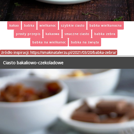
kakao
babka
wielkanoc
szybkie ciasto
babka wielkanocna
prosty przepis
kakaowa
smaczne ciasto
babka zebra
babka na wielkanoc
babka na święta
źródło inspiracji:
https://smakinatalerzu.pl/2021/03/20/babka-zebra/
Ciasto bakaliowo-czekoladowe