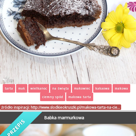
tarta
mak
wielkanoc
na święta
makowiec
kakaowa
makowa
ciemny spód
makowa tarta
źródło inspiracji:
http://www.slodkieokruszki.pl/makowa-tarta-na-cie…
Babka marmurkowa