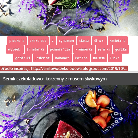
pieczone
czekolada
z
cynamon
ciasta
śliwki
śmietana
wypieki
śmietanka
pomarańcza
kremówka
serniki
gorzka
goździki
jesienne
kakaowa
kwaśna
musem
łuska
źródło inspiracji:
http://vaniliowoczekolodowa.blogspot.com/2019/10/…
Sernik czekoladowo- korzenny z musem śliwkowym