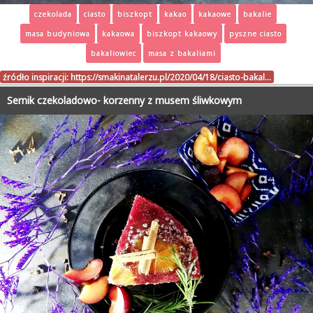
czekolada
ciasto
biszkopt
kakao
kakaowe
bakalie
masa budyniowa
kakaowa
biszkopt kakaowy
pyszne ciasto
bakaliowiec
masa z bakaliami
źródło inspiracji:
https://smakinatalerzu.pl/2020/04/18/ciasto-bakal…
Sernik czekoladowo- korzenny z musem śliwkowym