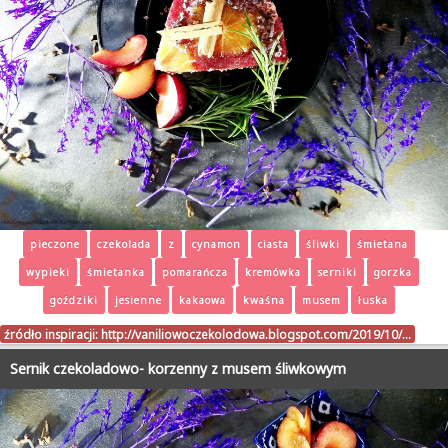
pieczone
czekolada
z
cynamon
ciasta
śliwki
śmietana
wypieki
śmietanka
pomarańcza
kremówka
serniki
gorzka
goździki
jesienne
kakaowa
kwaśna
musem
łuska
źródło inspiracji:
http://vaniliowoczekolodowa.blogspot.com/2019/10/…
Sernik czekoladowo- korzenny z musem śliwkowym