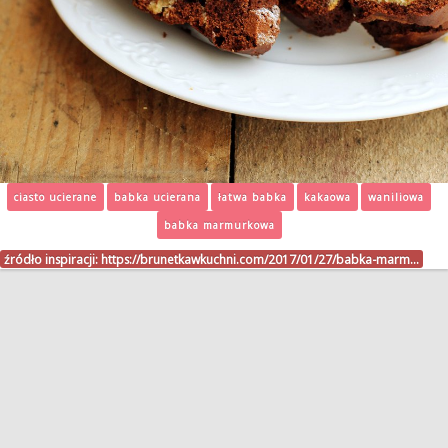
ciasto ucierane
babka ucierana
łatwa babka
kakaowa
waniliowa
babka marmurkowa
źródło inspiracji:
https://brunetkawkuchni.com/2017/01/27/babka-marm…