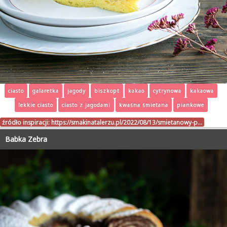
ciasto
galaretka
jagody
biszkopt
kakao
cytrynowa
kakaowa
lekkie ciasto
ciasto z jagodami
kwaśna śmietana
piankowe
źródło inspiracji:
https://smakinatalerzu.pl/2022/08/13/smietanowy-p…
Babka Zebra