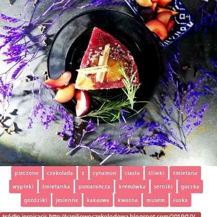
pieczone
czekolada
z
cynamon
ciasta
śliwki
śmietana
wypieki
śmietanka
pomarańcza
kremówka
serniki
gorzka
goździki
jesienne
kakaowa
kwaśna
musem
łuska
źródło inspiracji:
http://vaniliowoczekolodowa.blogspot.com/2019/10/…