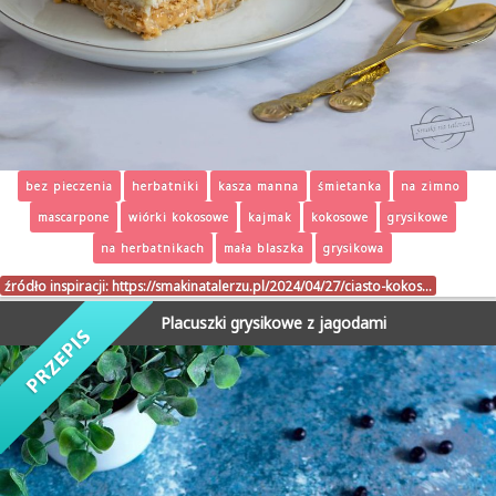
bez pieczenia
herbatniki
kasza manna
śmietanka
na zimno
mascarpone
wiórki kokosowe
kajmak
kokosowe
grysikowe
na herbatnikach
mała blaszka
grysikowa
źródło inspiracji:
https://smakinatalerzu.pl/2024/04/27/ciasto-kokos…
Placuszki grysikowe z jagodami