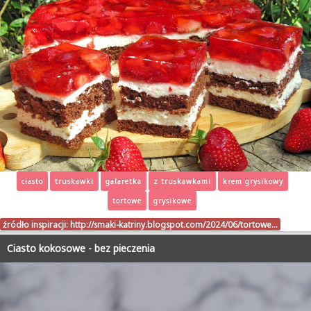
ciasto
truskawki
galaretka
z truskawkami
krem grysikowy
tortowe
grysikowe
źródło inspiracji:
http://smaki-katriny.blogspot.com/2024/06/tortowe…
Ciasto kokosowe - bez pieczenia