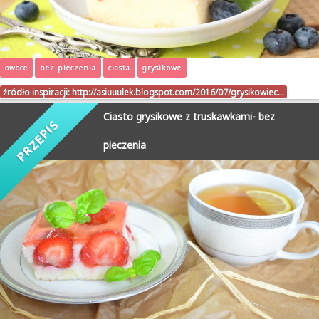
owoce
bez pieczenia
ciasta
grysikowe
źródło inspiracji:
http://asiuuulek.blogspot.com/2016/07/grysikowiec…
Ciasto grysikowe z truskawkami- bez
pieczenia