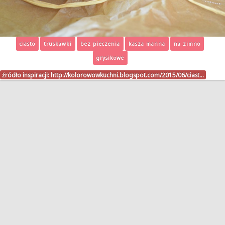
ciasto
truskawki
bez pieczenia
kasza manna
na zimno
grysikowe
źródło inspiracji:
http://kolorowowkuchni.blogspot.com/2015/06/ciast…