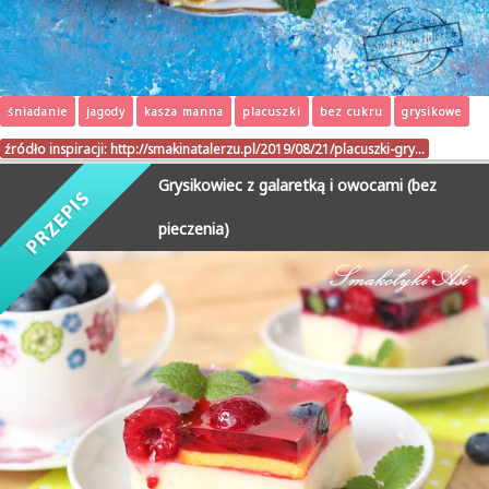
śniadanie
jagody
kasza manna
placuszki
bez cukru
grysikowe
źródło inspiracji:
http://smakinatalerzu.pl/2019/08/21/placuszki-gry…
Grysikowiec z galaretką i owocami (bez
pieczenia)