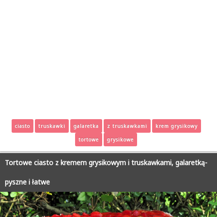
ciasto
truskawki
galaretka
z truskawkami
krem grysikowy
tortowe
grysikowe
Tortowe ciasto z kremem grysikowym i truskawkami, galaretką-
pyszne i łatwe