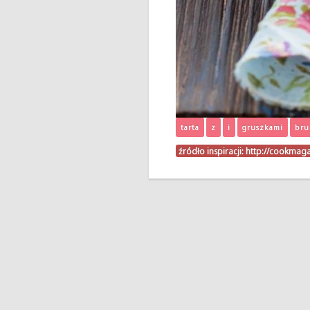
tarta
z
i
gruszkami
bru
źródło inspiracji:
http://cookmaga