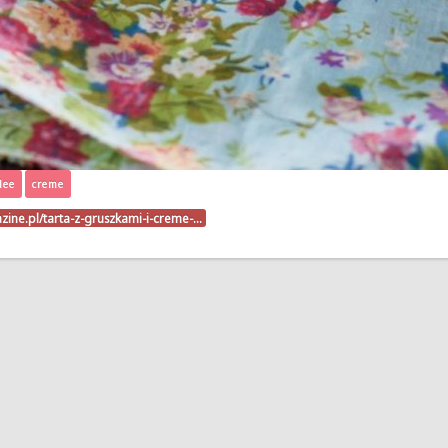
lee
creme
zine.pl/tarta-z-gruszkami-i-creme-…