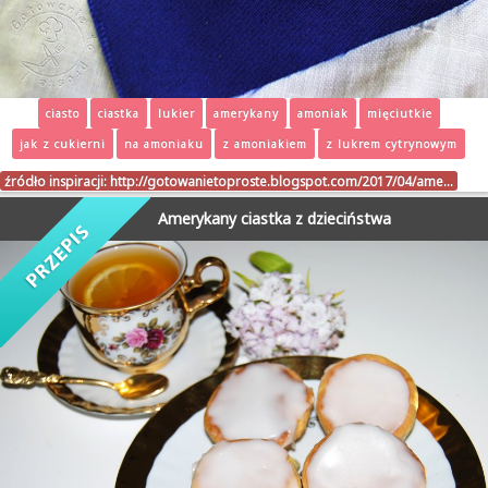
ciasto
ciastka
lukier
amerykany
amoniak
mięciutkie
jak z cukierni
na amoniaku
z amoniakiem
z lukrem cytrynowym
źródło inspiracji:
http://gotowanietoproste.blogspot.com/2017/04/ame…
Amerykany ciastka z dzieciństwa