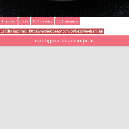
tiramisu
beza
tort bezowy
tort tiramisu
źródło inspiracji:
https://wypiekibeaty.com.pl/bezowe-tiramisu/
następna inspiracja ➤