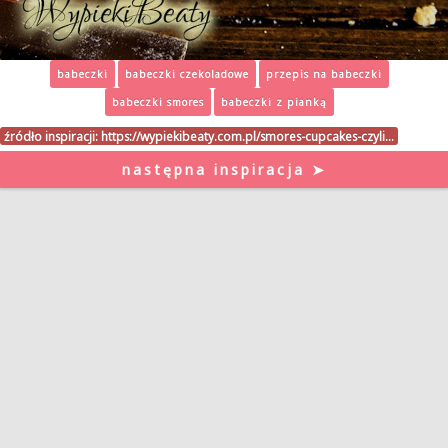
babeczki
babeczki czekoladowe
przepis na babeczki
babeczki smores
babeczki z pianką
źródło inspiracji:
https://wypiekibeaty.com.pl/smores-cupcakes-czyli…
następna inspiracja ➤