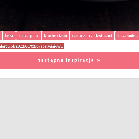
beza
mascarpone
kruche ciasto
ciasto z brzoskwiniami
masa śmiet
talerzu.pl/2022/07/02/brzoskwiniow…
następna inspiracja ➤