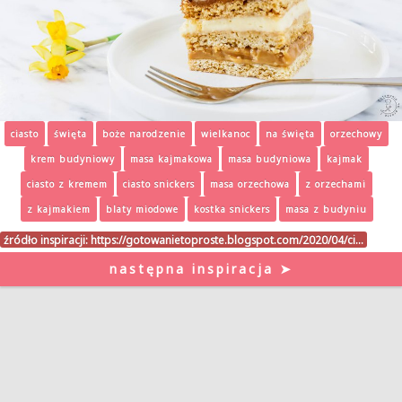
ciasto
święta
boże narodzenie
wielkanoc
na święta
orzechowy
krem budyniowy
masa kajmakowa
masa budyniowa
kajmak
ciasto z kremem
ciasto snickers
masa orzechowa
z orzechami
z kajmakiem
blaty miodowe
kostka snickers
masa z budyniu
źródło inspiracji:
https://gotowanietoproste.blogspot.com/2020/04/ci…
następna inspiracja ➤