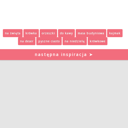
na święta
krówka
orzeszki
do kawy
masa budyniowa
kajmak
na deser
pyszne ciasto
na niedzielę
krówkowe
następna inspiracja ➤