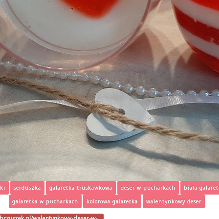
ki
serduszka
galaretka truskawkowa
deser w pucharkach
biała galare
galaretka w pucharkach
kolorowa galaretka
walentynkowy deser
ibrzuszek.pl/walentynkowy-deser-w-…