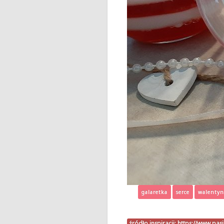
galaretka
serce
walentyn
źródło inspiracji:
https://www.pas