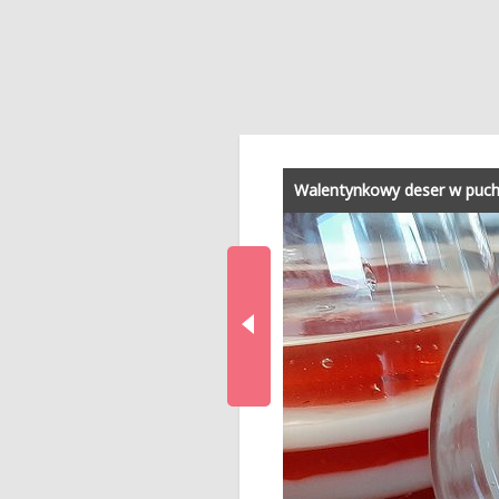
Walentynkowy deser w puchar