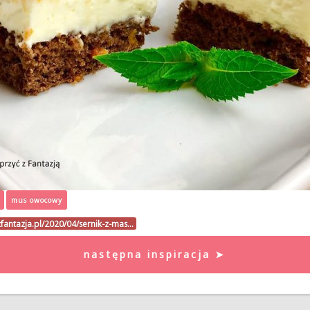
mus owocowy
zfantazja.pl/2020/04/sernik-z-mas…
następna inspiracja ➤