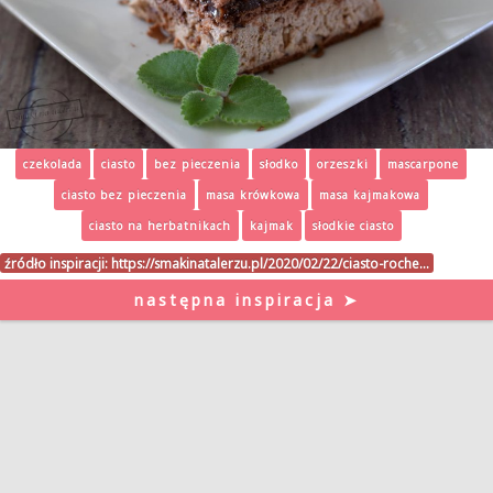
czekolada
ciasto
bez pieczenia
słodko
orzeszki
mascarpone
ciasto bez pieczenia
masa krówkowa
masa kajmakowa
ciasto na herbatnikach
kajmak
słodkie ciasto
źródło inspiracji:
https://smakinatalerzu.pl/2020/02/22/ciasto-roche…
następna inspiracja ➤